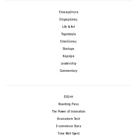
Επικαιρότητα
Επιχειρήσεις
Life & Art
Τεχνολογία
Επενδύσεις
Startups
Καριέρα
Leadership
Commentary
ESG+H
Boarding Pass
The Power of Innovation
Brainstorm Tech
E-commerce Stars
Time Well Spent