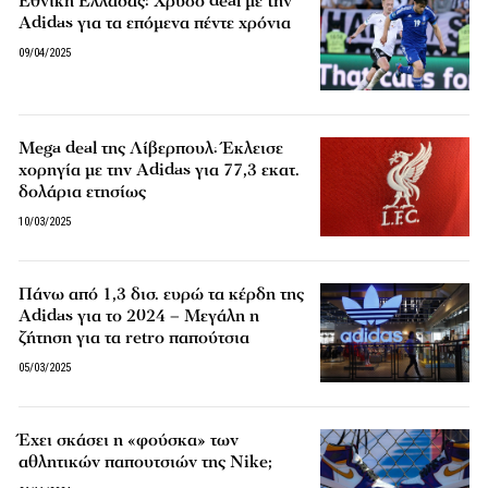
Εθνική Ελλάδας: Χρυσό deal με την
Adidas για τα επόμενα πέντε χρόνια
09/04/2025
Mega deal της Λίβερπουλ: Έκλεισε
χορηγία με την Adidas για 77,3 εκατ.
δολάρια ετησίως
10/03/2025
Πάνω από 1,3 δισ. ευρώ τα κέρδη της
Adidas για το 2024 – Μεγάλη η
ζήτηση για τα retro παπούτσια
05/03/2025
Έχει σκάσει η «φούσκα» των
αθλητικών παπουτσιών της Nike;