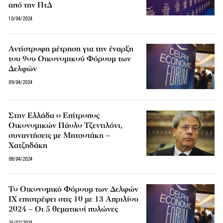
από την ΠτΔ
10/04/2024
Αντίστροφη μέτρηση για την έναρξη
του 9ου Οικονομικού Φόρουμ των
Δελφών
09/04/2024
Στην Ελλάδα ο Επίτροπος
Οικονομικών Πάολο Τζεντιλόνι,
συναντήσεις με Μητσοτάκη –
Χατζηδάκη
08/04/2024
Το Οικονομικό Φόρουμ των Δελφών
IX επιστρέφει στις 10 με 13 Απριλίου
2024 – Οι 5 θεματικοί πυλώνες
26/02/2024