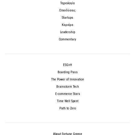
Τεχνολογία
Επενδύσεις
Startups
Καριέρα
Leadership
Commentary
ESG+H
Boarding Pass
The Power of Innovation
Brainstorm Tech
E-commerce Stars
Time Well Spent
Path to Zero
About Fortune Greece