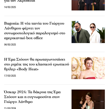
για την Ακρόπολη
14/05/2025
Bugonia: Η νέα ταινία του Γιώργου
Λάνθιμου φέρνει τον
συνωμοσιολογικό παραλογισμό στο
αμερικανικό box office
04/05/2025
H Έμα Στόουν θα πρωταγωνιστήσει
στο ριμέικ της του κλασικού ερωτικού
θρίλερ «Body Heat»
17/03/2025
Όσκαρ 2024: Τα δάκρυα της Έμα
Στόουν και η ευγνωμοσύνη στον
Γιώργο Λάνθιμο
11/03/2024