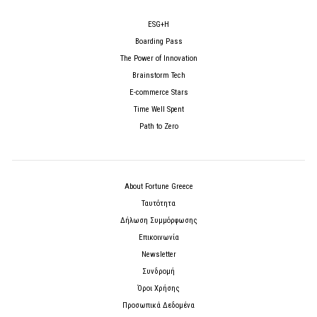
ESG+H
Boarding Pass
The Power of Innovation
Brainstorm Tech
E-commerce Stars
Time Well Spent
Path to Zero
About Fortune Greece
Ταυτότητα
Δήλωση Συμμόρφωσης
Επικοινωνία
Newsletter
Συνδρομή
Όροι Χρήσης
Προσωπικά Δεδομένα