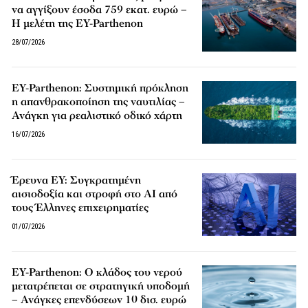
να αγγίξουν έσοδα 759 εκατ. ευρώ –
Η μελέτη της EY-Parthenon
28/07/2026
EY-Parthenon: Συστημική πρόκληση
η απανθρακοποίηση της ναυτιλίας –
Ανάγκη για ρεαλιστικό οδικό χάρτη
16/07/2026
Έρευνα EY: Συγκρατημένη
αισιοδοξία και στροφή στο AI από
τους Έλληνες επιχειρηματίες
01/07/2026
EY-Parthenon: Ο κλάδος του νερού
μετατρέπεται σε στρατηγική υποδομή
– Ανάγκες επενδύσεων 10 δισ. ευρώ