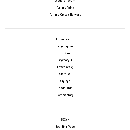
Leaders’ Forum
Fortune Talks
Fortune Greece Network
Επικαιρότητα
Επιχειρήσεις
Life & Art
Τεχνολογία
Επενδύσεις
Startups
Καριέρα
Leadership
Commentary
ESG+H
Boarding Pass