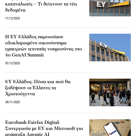
καταναλωτές – Τι δείχνουν τα νέα
δεδομένα
11/12/2025
Η EY Ελλάδος παρουσίασε
ολοκληρωμένο οικοσύστημα
εμπειριών τεχνητής νοημοσύνης στο
4o GenAI Summit
01/12/2025
ΕΥ Ελλάδος: Πόσα και πού θα
ξοδέψουν οι Έλληνες τα
Χριστούγεννα
24/11/2025
Eurobank-Fairfax Digital:
Συνεργασία με EY και Microsoft για
ανάπτυξη Αgentic AI