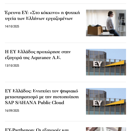
Έρευνα EY: «Στο κόκκινο» η ψυχική
υγεία των Ελλήνων εργαζομένων
14/10/2025
Η EY Ελλάδος προχώρησε στην
εξαγορά της Aqurance Α.Ε.
13/10/2025
EY Ελλάδος: Ενισχύει τον ψηφιακό
μετασχηματισμό με την πιστοποίηση
SAP S/4HANA Public Cloud
16/09/2025
EY-Parthenon: Οι εξαγορές και