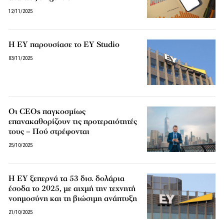
12/11/2025
Η EY παρουσίασε το EY Studio
03/11/2025
Οι CEOs παγκοσμίως
επανακαθορίζουν τις προτεραιότητές
τους – Πού στρέφονται
25/10/2025
Η EY ξεπερνά τα 53 δισ. δολάρια
έσοδα το 2025, με αιχμή την τεχνητή
νοημοσύνη και τη βιώσιμη ανάπτυξη
21/10/2025