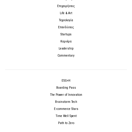
Επιχειρήσεις
Life & Art
Τεχνολογία
Επενδύσεις
Startups
Καριέρα
Leadership
Commentary
ESG+H
Boarding Pass
The Power of Innovation
Brainstorm Tech
E-commerce Stars
Time Well Spent
Path to Zero