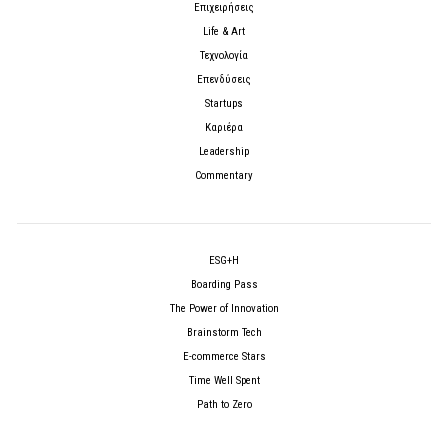
Επιχειρήσεις
Life & Art
Τεχνολογία
Επενδύσεις
Startups
Καριέρα
Leadership
Commentary
ESG+H
Boarding Pass
The Power of Innovation
Brainstorm Tech
E-commerce Stars
Time Well Spent
Path to Zero