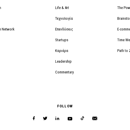
m
Life & Art
The Powe
Τεχνολογία
Brainst
e Network
Επενδύσεις
E-comme
Startups
Time We
Καριέρα
Path to 
Leadership
Commentary
FOLLOW