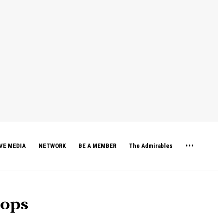
VE MEDIA
NETWORK
BE A MEMBER
The Admirables
hops