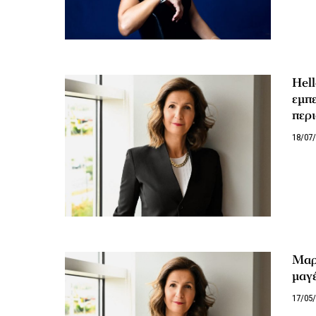
Hell
εμπε
περι
18/07
Μαρί
μαγ
17/05