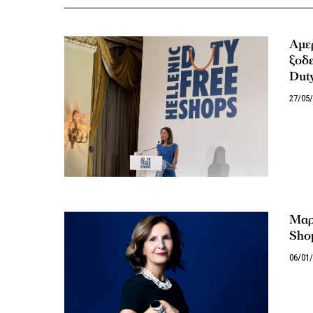
Αμερ
ξοδε
Duty
27/05
Mαρί
Shop
06/01