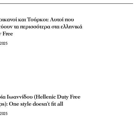
ικανοί και Τούρκοι: Αυτοί που
ύουν τα περισσότερα στα ελληνικά
 Free
/2025
α Ιωαννίδου (Hellenic Duty Free
s): One style doesn’t fit all
/2025