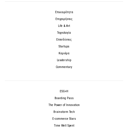
Επικαιρότητα
Επιχειρήσεις
Life & Art
Τεχνολογία
Επενδύσεις
Startups
Καριέρα
Leadership
Commentary
ESG+H
Boarding Pass
The Power of Innovation
Brainstorm Tech
E-commerce Stars
Time Well Spent