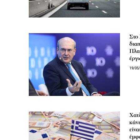
Στο 
δια
Πλαι
έργω
19/05
Χατζ
κάνε
είνα
έμφ