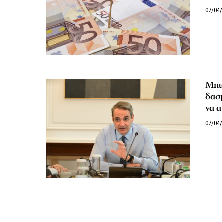
07/04
Μητσ
δασ
να α
07/04