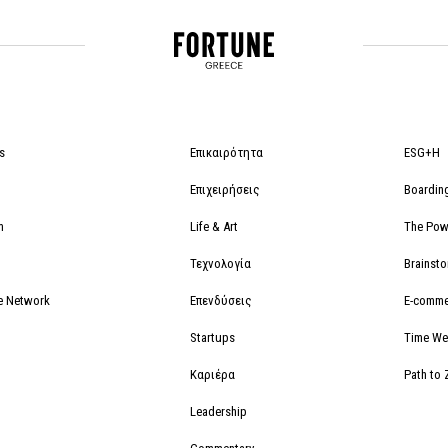
s
Επικαιρότητα
ESG+H
Επιχειρήσεις
Boardin
m
Life & Art
The Powe
Τεχνολογία
Brainst
e Network
Επενδύσεις
E-comme
Startups
Time We
Καριέρα
Path to 
Leadership