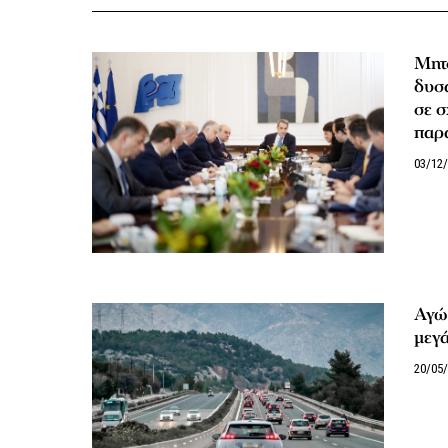
Μητσ
δυσα
σε σ
παρ
03/12
Αγώ
μεγ
20/05