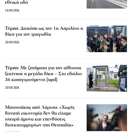
εθνική οδό
16/05/2026
Τέμπη: Διεκόπη ως την 1η Απριλίου η
δίκη για την τραγωδία
23/03/2026
Τέμπη: Με ζητήματα για την αίθουσα
ξεκίνησε η μεγάλη δίκη – Στο εδώλιο
36 κατηγορούμενοι [upd]
23/03/2026
Μητσοτάκης από Λάρισα: «Χωρίς
δυνατή οικονομία δεν θα είχαμε
ισχυρή άμυνα και επενδύσεις
δισεκατομμυρίων στη Θεσσαλία»