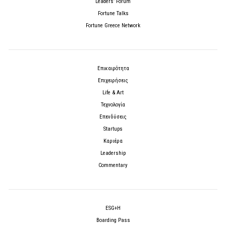
Leaders’ Forum
Fortune Talks
Fortune Greece Network
Επικαιρότητα
Επιχειρήσεις
Life & Art
Τεχνολογία
Επενδύσεις
Startups
Καριέρα
Leadership
Commentary
ESG+H
Boarding Pass