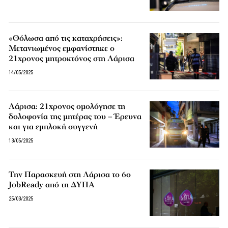
«Θόλωσα από τις καταχρήσεις»:
Μετανιωμένος εμφανίστηκε ο
21χρονος μητροκτόνος στη Λάρισα
14/05/2025
Λάρισα: 21χρονος ομολόγησε τη
δολοφονία της μητέρας του – Έρευνα
και για εμπλοκή συγγενή
13/05/2025
Την Παρασκευή στη Λάρισα το 6ο
JobReady από τη ΔΥΠΑ
25/03/2025