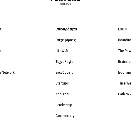
s
Επικαιρότητα
ESG+H
Επιχειρήσεις
Boardin
m
Life & Art
The Powe
Τεχνολογία
Brainst
e Network
Επενδύσεις
E-comme
Startups
Time We
Καριέρα
Path to 
Leadership
Commentary