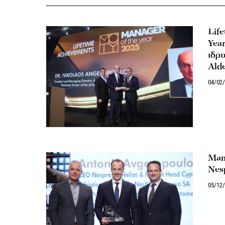
Life
Yea
ιδρυ
Ald
04/02
Mana
Nes
05/12