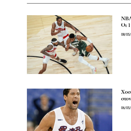
NBA:
Οι 1
08/05
Χοσέ
στον
06/05