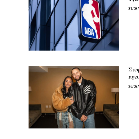
31/03
Στεφ
ηγεσ
26/03