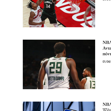
NBA:
Αντ
πόντ
01/04
NBA
Τζέι