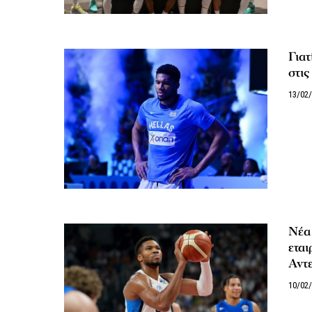
Γιατ
στις
13/02
Νέα 
εται
Αντ
10/02