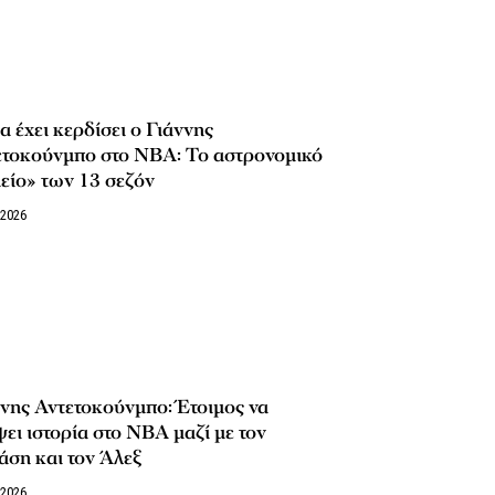
 έχει κερδίσει ο Γιάννης
ετοκούνμπο στο NBA: Το αστρονομικό
είο» των 13 σεζόν
/2026
νης Αντετοκούνμπο: Έτοιμος να
ει ιστορία στο NBA μαζί με τον
ση και τον Άλεξ
/2026