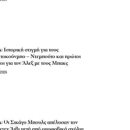
 Ιστορική στιγμή για τους
ετοκούνμπο – Ντεμπούτο και πρώτοι
οι για τον Άλεξ με τους Μπακς
/2026
: Οι Σικάγο Μπουλς απέλυσαν τον
ντεν Άιβι μετά από ομοφοβικά σχόλια