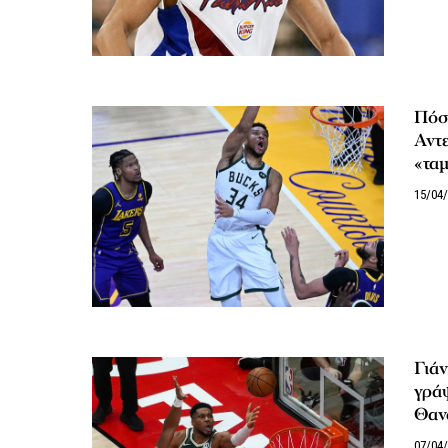
Πόσα
Αντ
«ταμ
15/04
Γιάν
γράψ
Θανά
07/04