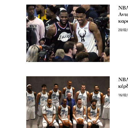
NBA:
Αντε
καρ
20/02
NBA
κέρδ
16/02