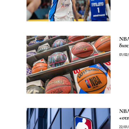
NBA 
δισ
01/02
NBA:
«στ
22/01