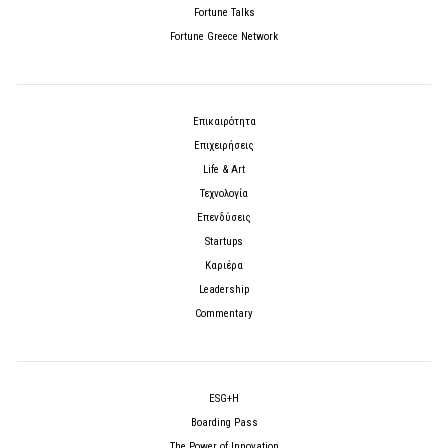
Fortune Talks
Fortune Greece Network
Επικαιρότητα
Επιχειρήσεις
Life & Art
Τεχνολογία
Επενδύσεις
Startups
Καριέρα
Leadership
Commentary
ESG+H
Boarding Pass
The Power of Innovation