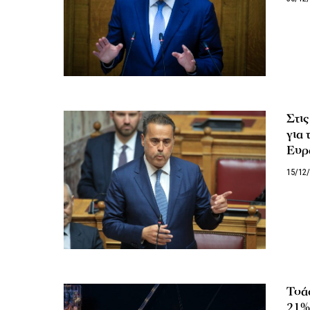
Στι
για
Ευρ
15/12
Τσάφ
21% 