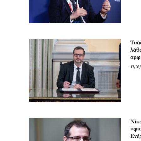
Τσάφ
λάθο
αμφι
17/03
Νίκο
υφυ
Ενέ