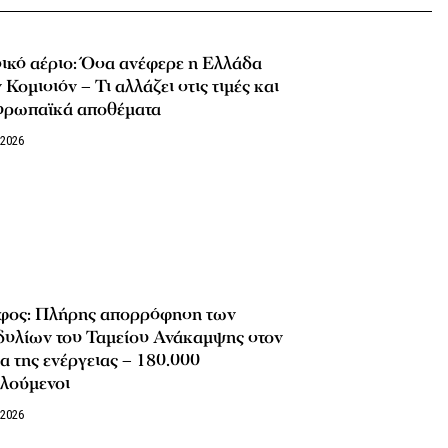
ικό αέριο: Όσα ανέφερε η Ελλάδα
 Κομισιόν – Τι αλλάζει στις τιμές και
ευρωπαϊκά αποθέματα
/2026
φος: Πλήρης απορρόφηση των
δυλίων του Ταμείου Ανάκαμψης στον
α της ενέργειας – 180.000
λούμενοι
/2026