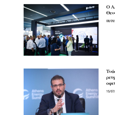
Ο Α
Θεσ
08/09
Τσάφ
ρευ
οφει
15/07