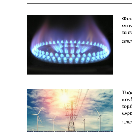
Φυσ
στην
τα 
28/07
Τσά
κον
τομέ
ωφε
13/07