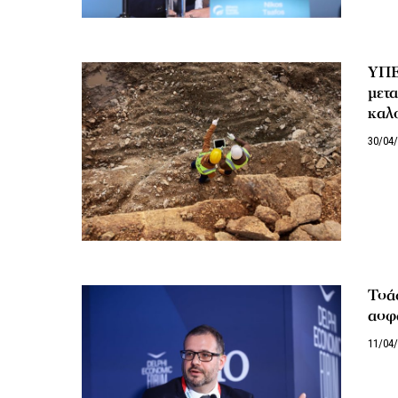
ΥΠΕΝ
μετα
καλο
30/04
Τσά
ασφά
11/04