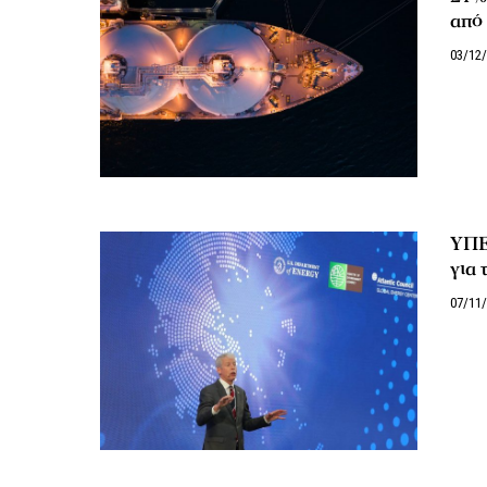
από
03/12
ΥΠΕ
για 
07/11