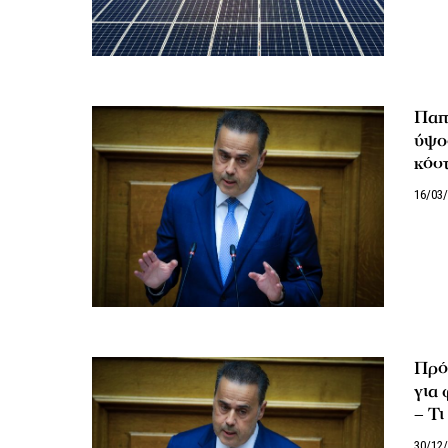
Παπ
ύψος
κόσ
16/03
Πρό
για 
– Τι
30/12