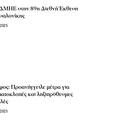
ΔΜΗΕ στην 89η Διεθνή Έκθεση
σαλονίκης
/2025
ος: Προανήγγειλε μέτρα για
ματοκλοπές και ληξιπρόθεσμες
λές
/2025