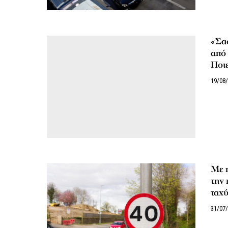
«Σα
από 
Ποιε
19/08
Με 
την 
ταχύ
31/07