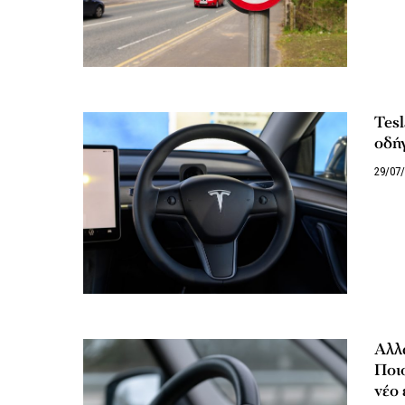
Tesl
οδή
29/07
Αλλα
Ποιο
νέο 