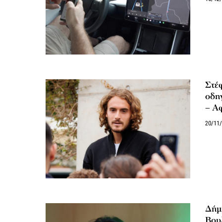
Στέφ
οδηγ
– Αφ
20/11
Δήμ
Βου