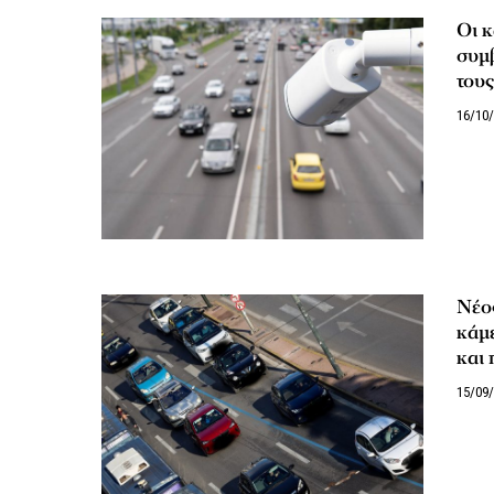
Οι κ
συμβ
τους
16/10
Νέο
κάμ
και 
15/09