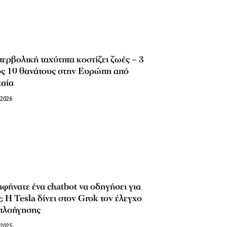
ερβολική ταχύτητα κοστίζει ζωές – 3
υς 10 θανάτους στην Ευρώπη από
χαία
/2026
φήνατε ένα chatbot να οδηγήσει για
; Η Tesla δίνει στον Grok τον έλεγχο
 πλοήγησης
/2025