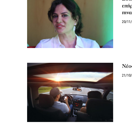
επήρ
πινα
20/11
Νέος
21/10