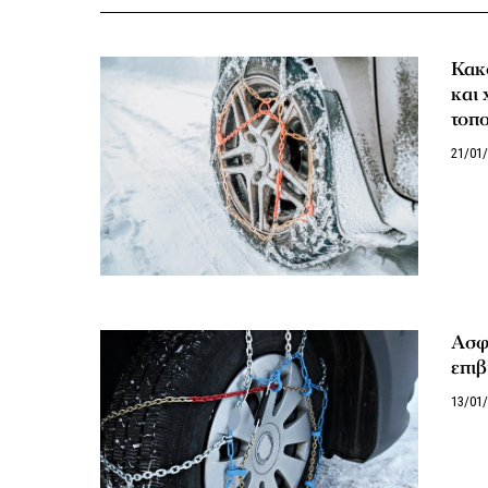
Κακο
και 
τοπ
21/01
Ασφ
επιβ
13/01