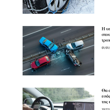
Η υπ
στο
τρο
01/01
Θα α
εσάς
της
10/12