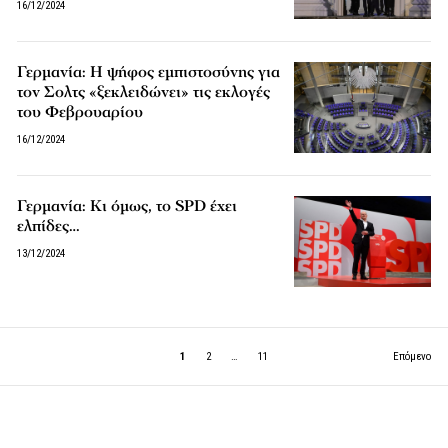
16/12/2024
Γερμανία: Η ψήφος εμπιστοσύνης για
τον Σολτς «ξεκλειδώνει» τις εκλογές
του Φεβρουαρίου
16/12/2024
Γερμανία: Κι όμως, το SPD έχει
ελπίδες…
13/12/2024
1
2
…
11
Επόμενο