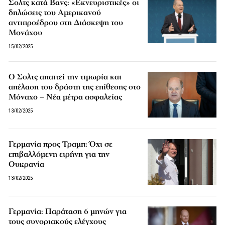
Σολτς κατά Βανς: «Εκνευριστικές» οι
δηλώσεις του Αμερικανού
αντιπροέδρου στη Διάσκεψη του
Μονάχου
15/02/2025
Ο Σολτς απαιτεί την τιμωρία και
απέλαση του δράστη της επίθεσης στο
Μόναχο – Νέα μέτρα ασφαλείας
13/02/2025
Γερμανία προς Τραμπ: Όχι σε
επιβαλλόμενη ειρήνη για την
Ουκρανία
13/02/2025
Γερμανία: Παράταση 6 μηνών για
τους συνοριακούς ελέγχους