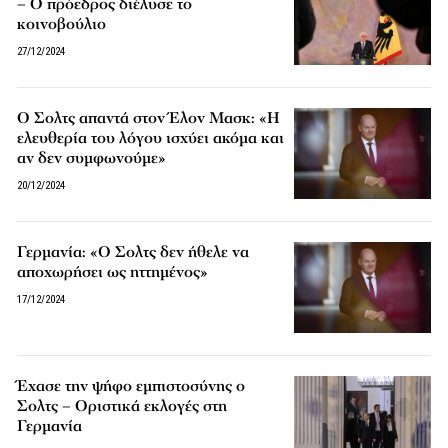
– Ο πρόεδρος διέλυσε το
κοινοβούλιο
27/12/2024
Ο Σολτς απαντά στον Έλον Μασκ: «Η
ελευθερία του λόγου ισχύει ακόμα και
αν δεν συμφωνούμε»
20/12/2024
Γερμανία: «Ο Σολτς δεν ήθελε να
αποχωρήσει ως ηττημένος»
17/12/2024
Έχασε την ψήφο εμπιστοσύνης ο
Σολτς – Οριστικά εκλογές στη
Γερμανία