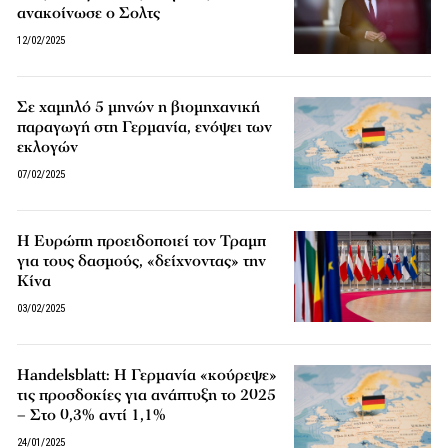
ανακοίνωσε ο Σολτς
12/02/2025
Σε χαμηλό 5 μηνών η βιομηχανική
παραγωγή στη Γερμανία, ενόψει των
εκλογών
07/02/2025
Η Ευρώπη προειδοποιεί τον Τραμπ
για τους δασμούς, «δείχνοντας» την
Κίνα
03/02/2025
Handelsblatt: Η Γερμανία «κούρεψε»
τις προσδοκίες για ανάπτυξη το 2025
– Στο 0,3% αντί 1,1%
24/01/2025