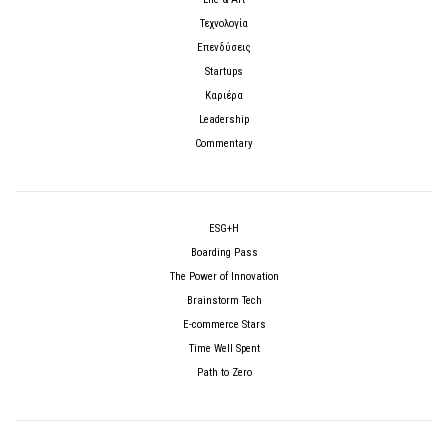
Τεχνολογία
Επενδύσεις
Startups
Καριέρα
Leadership
Commentary
ESG+H
Boarding Pass
The Power of Innovation
Brainstorm Tech
E-commerce Stars
Time Well Spent
Path to Zero