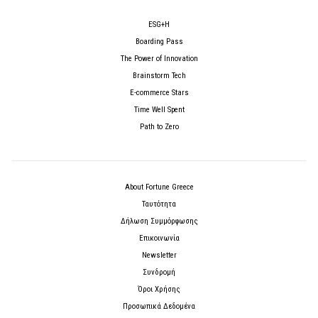
ESG+H
Boarding Pass
The Power of Innovation
Brainstorm Tech
E-commerce Stars
Time Well Spent
Path to Zero
About Fortune Greece
Ταυτότητα
Δήλωση Συμμόρφωσης
Επικοινωνία
Newsletter
Συνδρομή
Όροι Χρήσης
Προσωπικά Δεδομένα