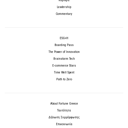
Καριέρα
Leadership
Commentary
ESG+H
Boarding Pass
The Power of Innovation
Brainstorm Tech
E-commerce Stars
Time Well Spent
Path to Zero
About Fortune Greece
Ταυτότητα
Δήλωση Συμμόρφωσης
Επικοινωνία