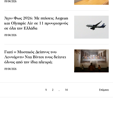
09/04/2026
Άγιο Φως 2026: Με πτήσεις Aegean
και Olympic Air σε 11 προορισμούς
σε όλη την Ελλάδα
09/04/2026
Γιατί ο Μυστικός Δείπνος του
Λεονάρντο Ντα Βίντσι τους δείχνει
όλους από την ίδια πλευρά;
09/04/2026
1
2
…
14
Επόμενο