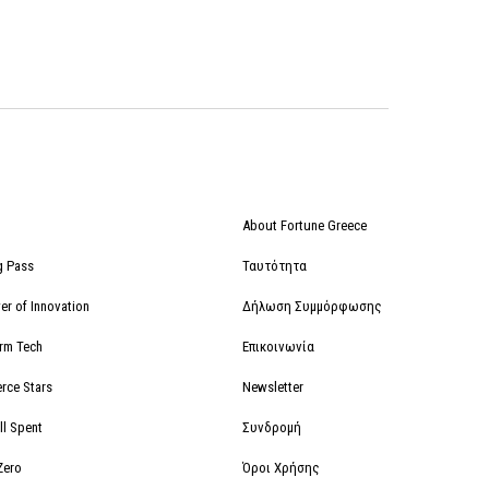
About Fortune Greece
g Pass
Ταυτότητα
r of Innovation
Δήλωση Συμμόρφωσης
orm Tech
Επικοινωνία
rce Stars
Newsletter
ll Spent
Συνδρομή
Zero
Όροι Χρήσης