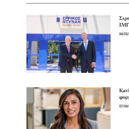
Στρ
IMI
04/05
Kavi
φαρ
07/04