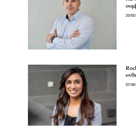
συμ
20/05
Roch
ανθε
07/04