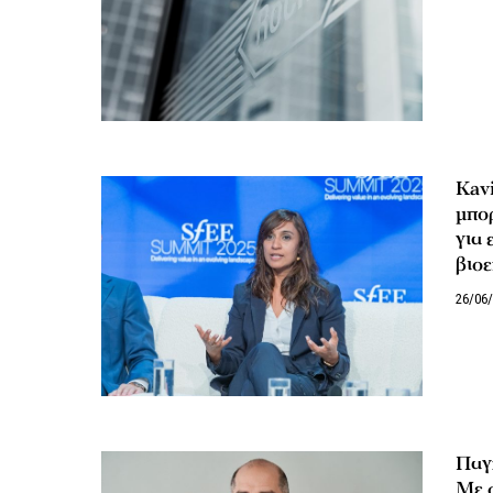
Kavi
μπορ
για 
βιο
26/06
Παγ
Με 