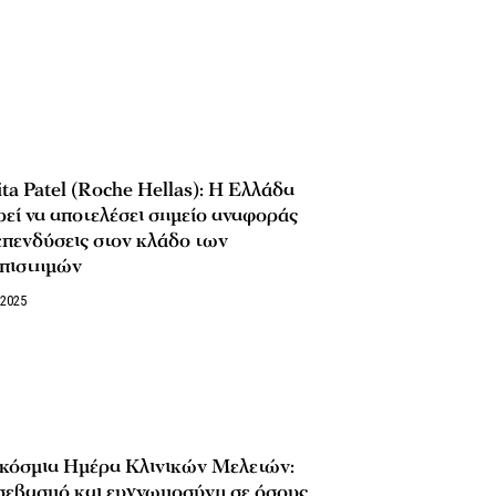
ta Patel (Roche Hellas): Η Ελλάδα
εί να αποτελέσει σημείο αναφοράς
επενδύσεις στον κλάδο των
επιστημών
/2025
κόσμια Ημέρα Κλινικών Μελετών:
σεβασμό και ευγνωμοσύνη σε όσους