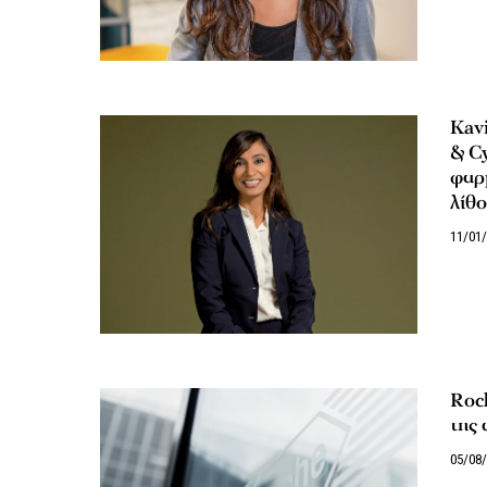
Kavi
& Cy
φαρμ
λίθο
11/01
Roch
της 
05/08