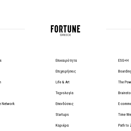
s
Επικαιρότητα
ESG+H
Επιχειρήσεις
Boardin
m
Life & Art
The Powe
Τεχνολογία
Brainst
e Network
Επενδύσεις
E-comme
Startups
Time We
Καριέρα
Path to 