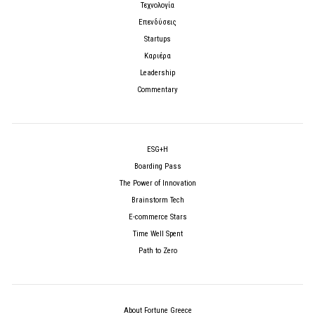
Τεχνολογία
Επενδύσεις
Startups
Καριέρα
Leadership
Commentary
ESG+H
Boarding Pass
The Power of Innovation
Brainstorm Tech
E-commerce Stars
Time Well Spent
Path to Zero
About Fortune Greece