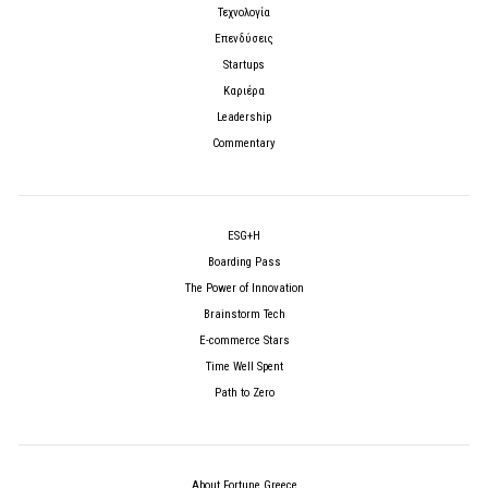
Τεχνολογία
Επενδύσεις
Startups
Καριέρα
Leadership
Commentary
ESG+H
Boarding Pass
The Power of Innovation
Brainstorm Tech
E-commerce Stars
Time Well Spent
Path to Zero
About Fortune Greece