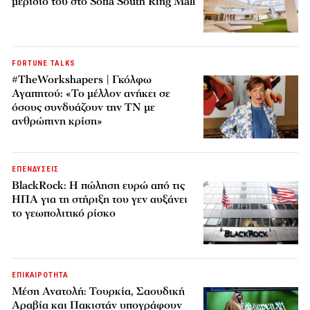
μερίδιο του στο Sofia South Ring Mall
FORTUNE TALKS
#TheWorkshapers | Γκόλφω
Αγαπητού: «Το μέλλον ανήκει σε
όσους συνδυάζουν την ΤΝ με
ανθρώπινη κρίση»
ΕΠΕΝΔΥΣΕΙΣ
BlackRock: Η πώληση ευρώ από τις
ΗΠΑ για τη στήριξη του γεν αυξάνει
το γεωπολιτικό ρίσκο
ΕΠΙΚΑΙΡΟΤΗΤΑ
Μέση Ανατολή: Τουρκία, Σαουδική
Αραβία και Πακιστάν υπογράφουν