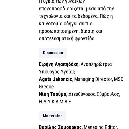
Η υγεία των γυναικών
επαναπροσδιορίζεται μέσα από την
τεχνολογία και τα δεδομένα. Πώς η
καινοτομία οδηγεί σε πιο
προσωποποιημένη, δίκαιη και
αποτελεσματική φροντίδα.
Discussion
Eιρήνη Αγαπηδάκη
, Αναπληρώτρια
Υπουργός Υγείας
Agata Jakoncic
, Managing Director, MSD
Greece
Nίκη Τσούμα
, Διευθύνουσα Σύμβουλος,
Η.Δ.Υ.Κ.Α Μ.Α.Ε
Moderator
Βασίλης Σαμούρκας
, Managing Editor,