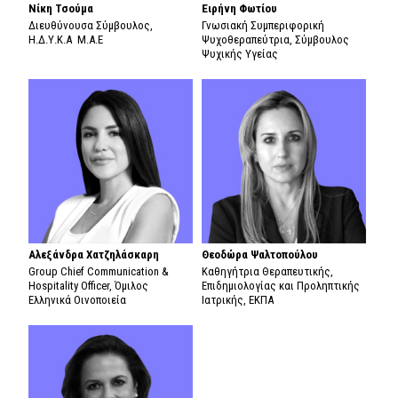
Νίκη Τσούμα
Ειρήνη Φωτίου
Διευθύνουσα Σύμβουλος,
Γνωσιακή Συμπεριφορική
Η.Δ.Υ.Κ.Α Μ.Α.Ε
Ψυχοθεραπεύτρια, Σύμβουλος
Ψυχικής Υγείας
Αλεξάνδρα Χατζηλάσκαρη
Θεοδώρα Ψαλτοπούλου
Group Chief Communication &
Καθηγήτρια Θεραπευτικής,
Hospitality Officer, Όμιλος
Επιδημιολογίας και Προληπτικής
Ελληνικά Οινοποιεία
Ιατρικής, ΕΚΠΑ