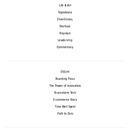
Life & Art
Τεχνολογία
Επενδύσεις
Startups
Καριέρα
Leadership
Commentary
ESG+H
Boarding Pass
The Power of Innovation
Brainstorm Tech
E-commerce Stars
Time Well Spent
Path to Zero