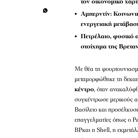
τον οικονομικό χάρ
Αμπερντίν: Κοινωνικ
ενεργειακή μετάβασ
Πετρέλαιο, φυσικό 
στοίχημα της Βρετα
Με θέα τη φουρτουνιασ
μεταμορφώθηκε τη δεκαε
κέντρο
, όταν ανακαλύφ
συγκέντρωσε μερικούς α
Βασίλειο και προσέλκυσε
επαγγελματίες όπως ο P
BPκαι η Shell, η εκμετ