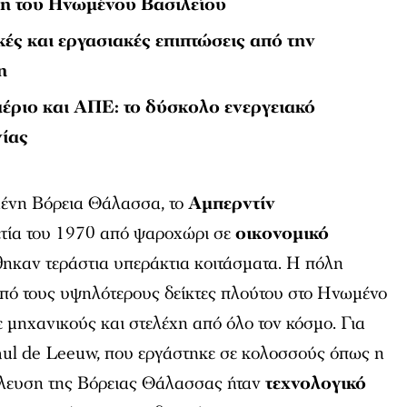
τη του Ηνωμένου Βασιλείου
ές και εργασιακές επιπτώσεις από την
η
αέριο και ΑΠΕ: το δύσκολο ενεργειακό
νίας
μένη Βόρεια Θάλασσα, το
Αμπερντίν
τία του 1970 από ψαροχώρι σε
οικονομικό
θηκαν τεράστια υπεράκτια κοιτάσματα. Η πόλη
πό τους υψηλότερους δείκτες πλούτου στο Ηνωμένο
 μηχανικούς και στελέχη από όλο τον κόσμο. Για
aul de Leeuw, που εργάστηκε σε κολοσσούς όπως η
άλλευση της Βόρειας Θάλασσας ήταν
τεχνολογικό