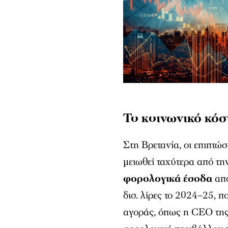
Το κοινωνικό κόσ
Στη Βρετανία, οι επιπτώσ
μειωθεί ταχύτερα από τ
φορολογικά έσοδα
από
δισ. λίρες το 2024–25, π
αγοράς, όπως η CEO της