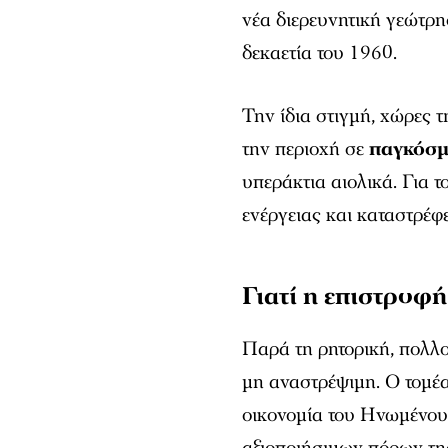
νέα διερευνητική γεώτρη
δεκαετία του 1960.
Την ίδια στιγμή, χώρες
την περιοχή σε
παγκόσμ
υπεράκτια αιολικά. Για τ
ενέργειας και καταστρέφε
Γιατί η επιστροφ
Παρά τη ρητορική, πολλο
μη αναστρέψιμη. Ο τομέ
οικονομία του Ηνωμένου
αξιοποιήσιμων πόρων τη