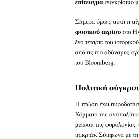
επίτευγμα
συγκρίσιμο μ
Σήμερα όμως, αυτή η αίγ
φυσικού αερίου
στο Ην
ένα τέταρτο του ιστορικο
από τις πιο αδύναμες α
του Bloomberg.
Πολιτική σύγκρου
Η πτώση έχει πυροδοτήσε
Κόμματα της αντιπολίτευ
μείωση της φορολογίας, 
μακριά». Σύμφωνα με τη