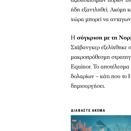
ήδη εξαντληθεί. Ακόμη κα
χώρα μπορεί να ανταγωνι
Η
σύγκριση με τη Νορ
Στάβανγκερ εξελίχθηκε σ
μακροπρόθεσμη στρατηγικ
Equinor. Το αποτέλεσμα ε
δολαρίων – κάτι που το 
δημιουργήσει.
ΔΙΑΒΑΣΤΕ ΑΚΟΜΑ