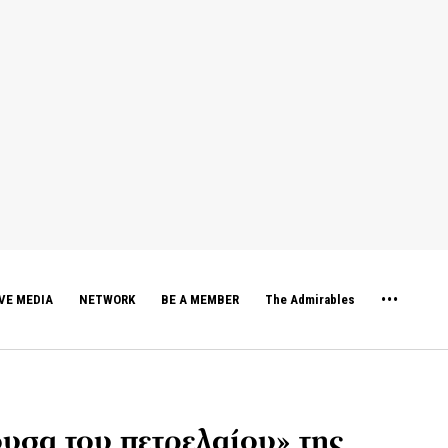
VE MEDIA
NETWORK
BE A MEMBER
The Admirables
υσα του πετρελαίου» της