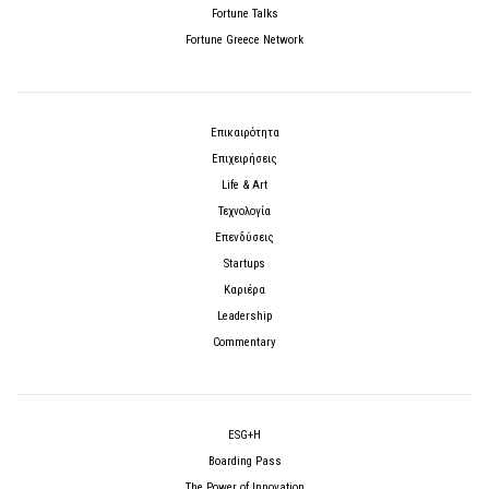
Fortune Talks
Fortune Greece Network
Επικαιρότητα
Επιχειρήσεις
Life & Art
Τεχνολογία
Επενδύσεις
Startups
Καριέρα
Leadership
Commentary
ESG+H
Boarding Pass
The Power of Innovation