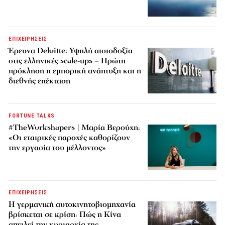
ΕΠΙΧΕΙΡΗΣΕΙΣ
Έρευνα Deloitte: Υψηλή αισιοδοξία
στις ελληνικές scale-ups – Πρώτη
πρόκληση η εμπορική ανάπτυξη και η
διεθνής επέκταση
FORTUNE TALKS
#TheWorkshapers | Μαρία Βερούχη:
«Οι εταιρικές παροχές καθορίζουν
την εργασία του μέλλοντος»
ΕΠΙΧΕΙΡΗΣΕΙΣ
Η γερμανική αυτοκινητοβιομηχανία
βρίσκεται σε κρίση: Πώς η Κίνα
απειλεί την κυριαρχία της