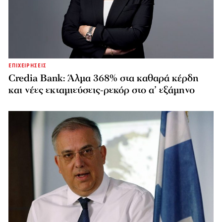
ΕΠΙΧΕΙΡΗΣΕΙΣ
Credia Bank: Άλμα 368% στα καθαρά κέρδη
και νέες εκταμιεύσεις-ρεκόρ στο α’ εξάμηνο