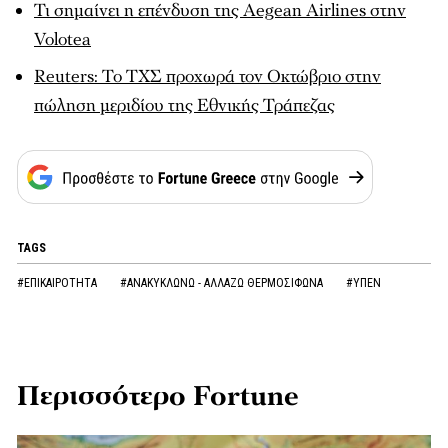
Τι σημαίνει η επένδυση της Aegean Airlines στην
Volotea
Reuters: Το ΤΧΣ προχωρά τον Οκτώβριο στην
πώληση μεριδίου της Εθνικής Τράπεζας
TAGS
#ΕΠΙΚΑΙΡΟΤΗΤΑ
#ΑΝΑΚΥΚΛΩΝΩ - ΑΛΛΑΖΩ ΘΕΡΜΟΣΙΦΩΝΑ
#ΥΠΕΝ
Περισσότερο Fortune