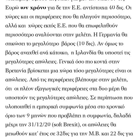
Ευρώ
τον χρόνο
για δε την Ε.Ε. αντίστοιχα 40 δις. Οι
χώρες και οι περιφέρειες που θα πληγούν περισσότερο,
αλλά και χώρες εκτός Ε.Ε. που θα επωφεληθούν
περισσότερο αναλύονται στην μελέτη. Η Γερμανία θα
σηκώσει το μεγαλύτερο βάρος (10 δις). Αν όμως το
βάρος αναχθεί ανά κάτοικο, η Ιρλανδία θα υποστεί τις
μεγαλύτερες απώλειες. Γενικά όσο πιο κοντά στην
Βρετανία βρίσκεται μια χώρα τόσο μεγαλύτερες είναι οι
απώλειες. Από τις περιφέρειες βλέπουμε στην μελέτη,
ότι οι πλέον εξαγωγικές περιφέρειες στα δυο μέρη θα
υποστούν τις μεγαλύτερες απώλειες. Σε περίπτωση που
υλοποιηθεί η εμπορική συμφωνία μέσα στο χρονικό
όριο των 9 μηνών που προβλέπει η συμφωνία, δηλαδή
μέχρι την 31/12/20 (soft Brexit), οι απώλειες θα
μειωθούν κατ’ έτος σε 32δις για την Μ.Β. και 22 δις για