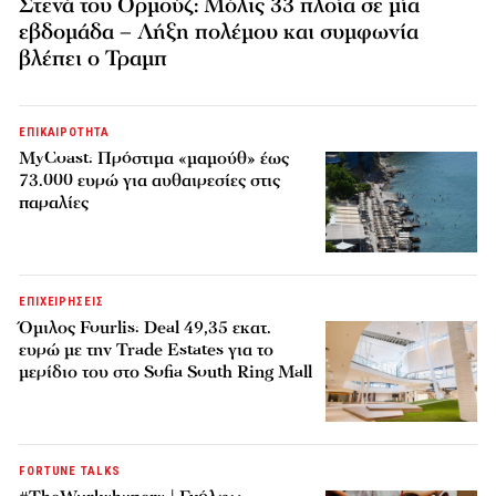
Στενά του Ορμούζ: Μόλις 33 πλοία σε μία
εβδομάδα – Λήξη πολέμου και συμφωνία
βλέπει ο Τραμπ
ΕΠΙΚΑΙΡΟΤΗΤΑ
MyCoast: Πρόστιμα «μαμούθ» έως
73.000 ευρώ για αυθαιρεσίες στις
παραλίες
ΕΠΙΧΕΙΡΗΣΕΙΣ
Όμιλος Fourlis: Deal 49,35 εκατ.
ευρώ με την Trade Estates για το
μερίδιο του στο Sofia South Ring Mall
FORTUNE TALKS