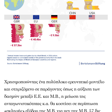
Χρησιμοποιώντας ένα πολύπλοκο ερευνητικό μοντέλο
και στηριζόμενο σε παράγοντες όπως η αύξηση των
δασμών μεταξύ Ε.Ε. και Μ.Β., η μείωση της
ανταγωνιστικότητας κ.α. θα κοστίσει σε περίπτωση
«σκληρής» εξόδου της Μ.Β. για μεν την Μ.Β. 57 δις