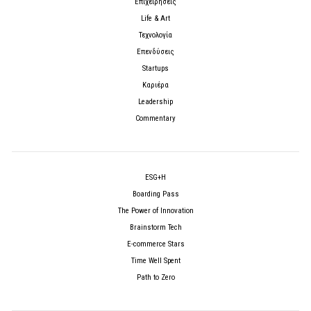
Επιχειρήσεις
Life & Art
Τεχνολογία
Επενδύσεις
Startups
Καριέρα
Leadership
Commentary
ESG+H
Boarding Pass
The Power of Innovation
Brainstorm Tech
E-commerce Stars
Time Well Spent
Path to Zero