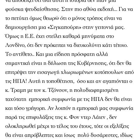
να αποδείξει ότι όλη αυτή η ιστορία δεν ήταν μια
φούσκα ψευδαίσθησης. Στην πιο αθώα εκδοχή… Για να
το πετύχει όμως θεωρώ ότι ο μόνος τρόπος είναι να
δημιουργήσει μια «Σιγκαπούρη» στην γειτονιά μας.
Όμως η Ε.Ε. έχει στείλει καθαρά μηνύματα στο
Λονδίνο, ότι δεν πρόκειται να διευκολύνει κάτι τέτοιο.
Το αντίθετο.. Και μια είδηση πρόσφατη αλλά
σημαντική είναι η δήλωση της Κυβέρνησης, ότι δεν θα
επιτρέψει την εισαγωγή χλωριωμένων κοτόπουλων από
τις ΗΠΑ! Αυτή η τοποθέτηση, όσο και αν αγαπιόνται ο
κ. Τραμπ με τον κ. Τζόνσον, η πολυδιαφημισμένη
ταχύτατη εμπορική συμφωνία με τις ΗΠΑ δεν θα είναι
και τόσο γρήγορη. Αν λοιπόν η εμπορική μας συμφωνία
παρά τις επιφυλάξεις της κ. Φον ντερ Λάιεν , δεν
ολοκληρωθεί μέχρι το τέλος του έτους, τότε οι εξελίξεις
θα είναι απρόβλεπτες και ίσως πολύ δυσάρεστες, ιδίως