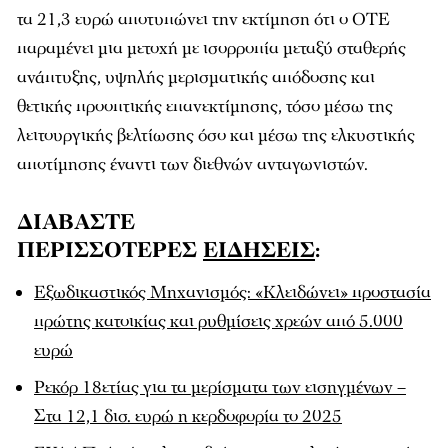
τα 21,3 ευρώ αποτυπώνει την εκτίμηση ότι ο ΟΤΕ
παραμένει μια μετοχή με ισορροπία μεταξύ σταθερής
ανάπτυξης, υψηλής μερισματικής απόδοσης και
θετικής προοπτικής επανεκτίμησης, τόσο μέσω της
λειτουργικής βελτίωσης όσο και μέσω της ελκυστικής
αποτίμησης έναντι των διεθνών ανταγωνιστών.
ΔΙΑΒΑΣΤΕ
ΠΕΡΙΣΣΟΤΕΡΕΣ
ΕΙΔΗΣΕΙΣ
:
Εξωδικαστικός Μηχανισμός: «Κλειδώνει» προστασία
πρώτης κατοικίας και ρυθμίσεις χρεών από 5.000
ευρώ
Ρεκόρ 18ετίας για τα μερίσματα των εισηγμένων –
Στα 12,1 δισ. ευρώ η κερδοφορία το 2025