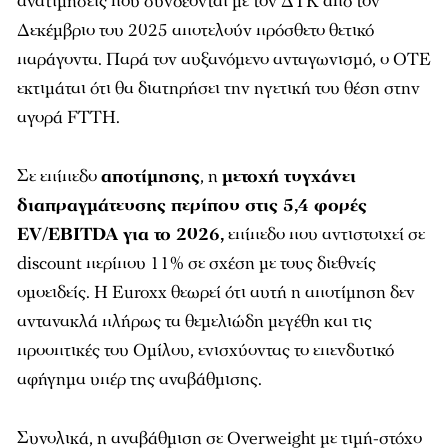
ανατιμήσεις που συνδέονται με τον ΔΤΚ από τον
Δεκέμβριο του 2025 αποτελούν πρόσθετο θετικό
παράγοντα. Παρά τον αυξανόμενο ανταγωνισμό, ο ΟΤΕ
εκτιμάται ότι θα διατηρήσει την ηγετική του θέση στην
αγορά FTTH.
Σε επίπεδο
αποτίμησης
, η
μετοχή τυγχάνει
διαπραγμάτευσης περίπου στις 5,4 φορές
EV/EBITDA για το 2026,
επίπεδο που αντιστοιχεί σε
discount περίπου 11% σε σχέση με τους διεθνείς
ομοειδείς. Η Euroxx θεωρεί ότι αυτή η αποτίμηση δεν
αντανακλά πλήρως τα θεμελιώδη μεγέθη και τις
προοπτικές του Ομίλου, ενισχύοντας το επενδυτικό
αφήγημα υπέρ της αναβάθμισης.
Συνολικά, η αναβάθμιση σε Overweight με τιμή-στόχο