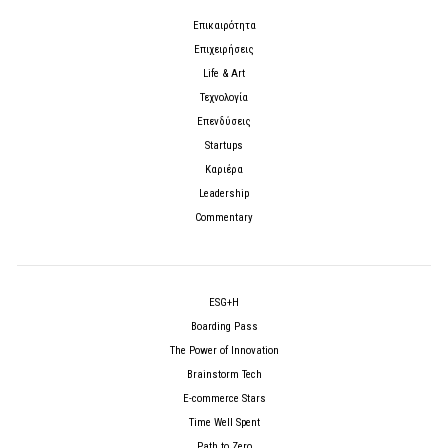
Επικαιρότητα
Επιχειρήσεις
Life & Art
Τεχνολογία
Επενδύσεις
Startups
Καριέρα
Leadership
Commentary
ESG+H
Boarding Pass
The Power of Innovation
Brainstorm Tech
E-commerce Stars
Time Well Spent
Path to Zero