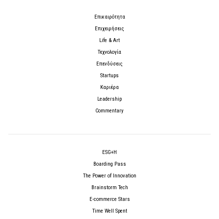
Επικαιρότητα
Επιχειρήσεις
Life & Art
Τεχνολογία
Επενδύσεις
Startups
Καριέρα
Leadership
Commentary
ESG+H
Boarding Pass
The Power of Innovation
Brainstorm Tech
E-commerce Stars
Time Well Spent