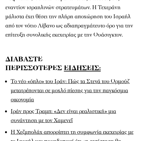
εναντίον ισραηλινών στρατευμάτων. Η Τεχεράνη
μάλιστα έχει θέσει την πλήρη αποχώρηση του Ισραήλ
από τον νότιο Λίβανο ως αδιαπραγμάτευτο όρο για την
επίτευξη συνολικής εκεχειρίας με την Ουάσιγκτον.
ΔΙΑΒΑΣΤΕ
ΠΕΡΙΣΣΟΤΕΡΕΣ
ΕΙΔΗΣΕΙΣ:
Το νέο «όπλο» του Ιράν: Πώς τα Στενά του Ορμούζ
μετατρέπονται σε μοχλό πίεσης για την παγκόσμια
οικονομία
Ιράν προς Τραμπ: «Δεν είναι ρεαλιστική» μια
συνάντηση με τον Χαμενεΐ
Η Χεζμπολάχ απορρίπτει τη συμφωνία εκεχειρίας με