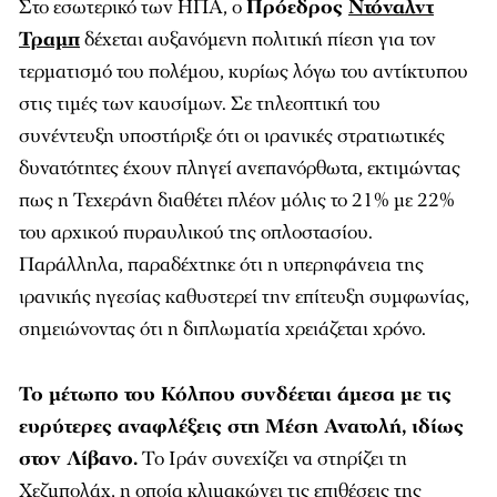
Στο εσωτερικό των ΗΠΑ, ο
Πρόεδρος
Ντόναλντ
Τραμπ
δέχεται αυξανόμενη πολιτική πίεση για τον
τερματισμό του πολέμου, κυρίως λόγω του αντίκτυπου
στις τιμές των καυσίμων. Σε τηλεοπτική του
συνέντευξη υποστήριξε ότι οι ιρανικές στρατιωτικές
δυνατότητες έχουν πληγεί ανεπανόρθωτα, εκτιμώντας
πως η Τεχεράνη διαθέτει πλέον μόλις το 21% με 22%
του αρχικού πυραυλικού της οπλοστασίου.
Παράλληλα, παραδέχτηκε ότι η υπερηφάνεια της
ιρανικής ηγεσίας καθυστερεί την επίτευξη συμφωνίας,
σημειώνοντας ότι η διπλωματία χρειάζεται χρόνο.
Το μέτωπο του Κόλπου συνδέεται άμεσα με τις
ευρύτερες αναφλέξεις στη Μέση Ανατολή, ιδίως
στον Λίβανο.
Το Ιράν συνεχίζει να στηρίζει τη
Χεζμπολάχ, η οποία κλιμακώνει τις επιθέσεις της