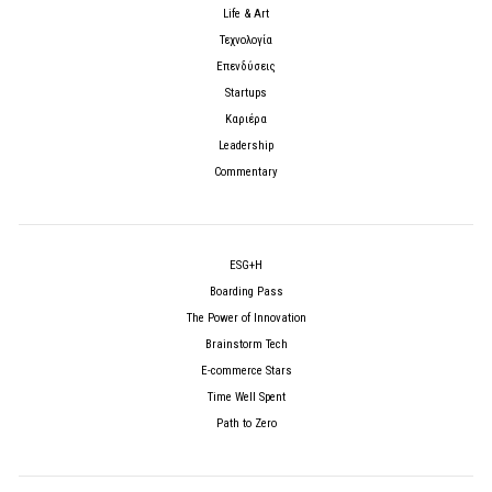
Life & Art
Τεχνολογία
Επενδύσεις
Startups
Καριέρα
Leadership
Commentary
ESG+H
Boarding Pass
The Power of Innovation
Brainstorm Tech
E-commerce Stars
Time Well Spent
Path to Zero