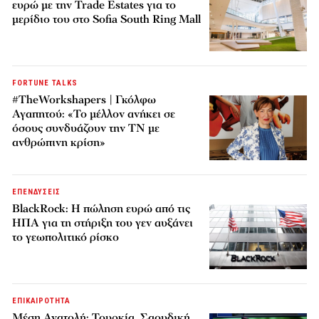
ευρώ με την Trade Estates για το
μερίδιο του στο Sofia South Ring Mall
FORTUNE TALKS
#TheWorkshapers | Γκόλφω
Αγαπητού: «Το μέλλον ανήκει σε
όσους συνδυάζουν την ΤΝ με
ανθρώπινη κρίση»
ΕΠΕΝΔΥΣΕΙΣ
BlackRock: Η πώληση ευρώ από τις
ΗΠΑ για τη στήριξη του γεν αυξάνει
το γεωπολιτικό ρίσκο
ΕΠΙΚΑΙΡΟΤΗΤΑ
Μέση Ανατολή: Τουρκία, Σαουδική