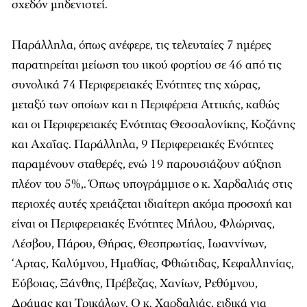
σχεδόν μηδενιστεί.
Παράλληλα, όπως ανέφερε, τις τελευταίες 7 ημέρες
παρατηρείται μείωση του ιικού φορτίου σε 46 από τις
συνολικά 74 Περιφερειακές Ενότητες της χώρας,
μεταξύ των οποίων και η Περιφέρεια Αττικής, καθώς
και οι Περιφερειακές Ενότητας Θεσσαλονίκης, Κοζάνης
και Αχαΐας. Παράλληλα, 9 Περιφερειακές Ενότητες
παραμένουν σταθερές, ενώ 19 παρουσιάζουν αύξηση
πλέον του 5%,. Όπως υπογράμμισε ο κ. Χαρδαλιάς στις
περιοχές αυτές χρειάζεται ιδιαίτερη ακόμα προσοχή και
είναι οι Περιφερειακές Ενότητες Μήλου, Φλώρινας,
Λέσβου, Πάρου, Θήρας, Θεσπρωτίας, Ιωαννίνων,
‘Αρτας, Καλύμνου, Ημαθίας, Φθιώτιδας, Κεφαλληνίας,
Εύβοιας, Ξάνθης, Πρέβεζας, Χανίων, Ρεθύμνου,
Δράμας και Τρικάλων. Ο κ. Χαρδαλιάς, ειδικά για