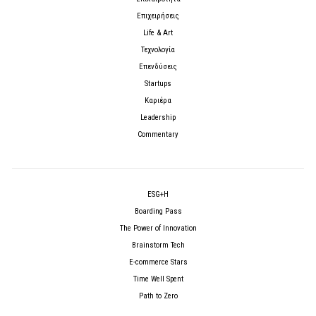
Επιχειρήσεις
Life & Art
Τεχνολογία
Επενδύσεις
Startups
Καριέρα
Leadership
Commentary
ESG+H
Boarding Pass
The Power of Innovation
Brainstorm Tech
E-commerce Stars
Time Well Spent
Path to Zero