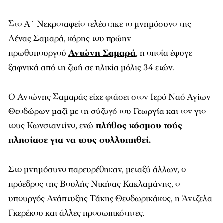
Στο Α΄ Νεκροταφείο τελέστηκε το μνημόσυνο της
Λένας Σαμαρά, κόρης του πρώην
πρωθυπουργού
Αντώνη Σαμαρά
, η οποία έφυγε
ξαφνικά από τη ζωή σε ηλικία μόλις 34 ετών.
Ο Αντώνης Σαμαράς είχε φτάσει στον Ιερό Ναό Αγίων
Θεοδώρων μαζί με τη σύζυγό του Γεωργία και τον γιο
τους Κωνσταντίνο, ενώ
πλήθος κόσμου τούς
πλησίασε για να τους συλλυπηθεί.
Στο μνημόσυνο παρευρέθηκαν, μεταξύ άλλων, ο
πρόεδρος της Βουλής Νικήτας Κακλαμάνης, ο
υπουργός Ανάπτυξης Τάκης Θεοδωρικάκος, η Άντζελα
Γκερέκου και άλλες προσωπικότητες.