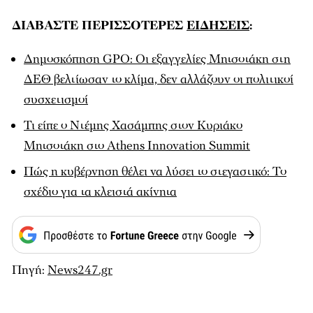
ΔΙΑΒΑΣΤΕ ΠΕΡΙΣΣΟΤΕΡΕΣ
ΕΙΔΗΣΕΙΣ
:
Δημοσκόπηση GPO: Οι εξαγγελίες Μητσοτάκη στη
ΔΕΘ βελτίωσαν το κλίμα, δεν αλλάζουν οι πολιτικοί
συσχετισμοί
Τι είπε ο Ντέμης Χασάμπης στον Κυριάκο
Μητσοτάκη στο Athens Innovation Summit
Πώς η κυβέρνηση θέλει να λύσει το στεγαστικό: Το
σχέδιο για τα κλειστά ακίνητα
Πηγή:
News247.gr