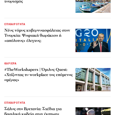
τουρισμός
ΕΠΙΚΑΙΡΟΤΗΤΑ
Νέος νόμος κυβερνοασφάλειας στην
Τουρκία: Ψηφιακή θωράκιση ή
«απόλυτος» έλεγχος;
ΚΑΡΙΕΡΑ
#TheWorkshapers | Όμιλος Quest:
«Χτίζοντας το workplace της επόμενης
ημέρας»
ΕΠΙΚΑΙΡΟΤΗΤΑ
Σάλος στη Βρετανία: Σχέδια για
βασιλική κηδεία στον έκπτωτο