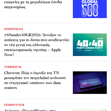
εταιρείες με τα μεγαλύτερα έσοδα
παγκοσμίως
ΕΠΙΧΕΙΡΗΣΕΙΣ
#40under40GR2026: Άνοιξαν οι
αιτήσεις για τη λίστα που αναδεικνύει
τη νέα γενιά της ελληνικής
επιχειρηματικής ηγεσίας – Apply
Now!
ΤΕΧΝΟΛΟΓΙΑ
Chevron: Πώς η έκρηξη της ΤΝ
μετατρέπει τον πετρελαϊκό κολοσσό
σε ενεργειακό «παίκτη» των data
centers
ΕΠΙΚΑΙΡΟΤΗΤΑ
Ακίνητα: «Πρωταθλητές» στις