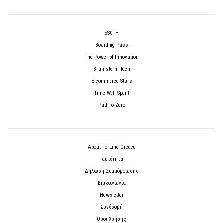
ESG+H
Boarding Pass
The Power of Innovation
Brainstorm Tech
E-commerce Stars
Time Well Spent
Path to Zero
About Fortune Greece
Ταυτότητα
Δήλωση Συμμόρφωσης
Επικοινωνία
Newsletter
Συνδρομή
Όροι Χρήσης