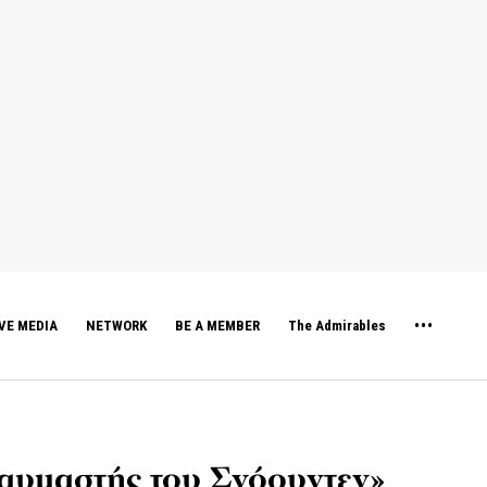
VE MEDIA
NETWORK
BE A MEMBER
The Admirables
θαυμαστής του Σνόουντεν»