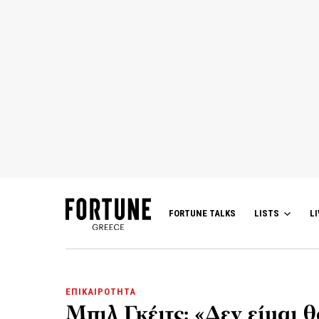
FORTUNE TALKS
LISTS
LI
ΕΠΙΚΑΙΡΟΤΗΤΑ
Μπιλ Γκέιτς: «Δεν είμαι 