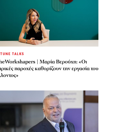
TUNE TALKS
heWorkshapers | Μαρία Βερούχη: «Οι
ιρικές παροχές καθορίζουν την εργασία του
λλοντος»