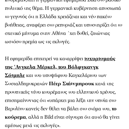
πολιτικό της θέμα. Η γερμανική κυβέρνηση αποσιωπά
το γεγονός ότι η Ελλάδα χρειάζεται και νέο πακέτο
βοήθειας, αναφέρει στο ρεπορτάζ και υποστηρίζει ότι το
σχετικό μήνυμα στην Αθήνα ΄χει δοθεί, ζητώντας
ωστόσο ηρεμία ως τις εκλογές.
Η εφημερίδα επιχειρεί να καταρρίψει
ισχυρισμούς
της ‘Ανγκελα Μέρκελ, του Βόλφγκανγκ
Σόιμπλε
και του υποψήφιου Καγκελάριου των
Σοσιαλδημοκρατών
Πέερ Στάινμπρουκ
κατά της
προοπτικής νέου κουρέματος του ελληνικού χρέους,
επισημαίνοντας ότι «υπάρχει μια λέξη την οποία στο
Βερολίνο κανείς δεν θέλει να βάλει στο στόμα του,
το
κούρεμα
, αλλά η Bild είναι σίγουρη ότι αυτό θα γίνει
αμέσως μετά τις εκλογές».