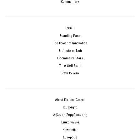
Commentary
ESG+H
Boarding Pass
The Power of Innovation
Brainstorm Tech
E-commerce Stars
Time Well Spent
Path to Zero
About Fortune Greece
Ταυτότητα
Δήλωση Συμμόρφωσης
Επικοινωνία
Newsletter
Συνδρομή