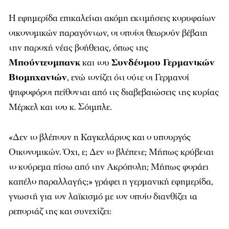
Η εφημερίδα επικαλείται ακόμη εκτιμήσεις κορυφαίων
οικονομικών παραγόντων, οι οποίοι θεωρούν βέβαιη
την παροχή νέας βοήθειας, όπως της
Μπούντεσμπανκ
και του
Συνδέσμου Γερμανικών
Βιομηχανιών
, ενώ τονίζει ότι ούτε οι Γερμανοί
ψηφοφόροι πείθονται από τις διαβεβαιώσεις της κυρίας
Μέρκελ και του κ. Σόιμπλε.
«Δεν το βλέπουν η Καγκελάριος και ο υπουργός
Οικονομικών. Όχι, ε; Δεν το βλέπετε; Μήπως κρύβεται
το κούρεμα πίσω από την Ακρόπολη; Μήπως φοράει
καπέλο παραλλαγής;» γράφει η γερμανική εφημερίδα,
γνωστή για τον λαϊκισμό με τον οποίο διανθίζει τα
ρεπορτάζ της και συνεχίζει: