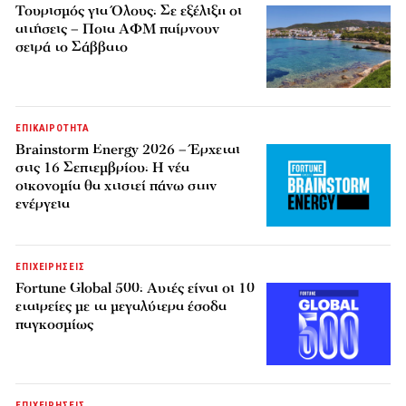
Τουρισμός για Όλους: Σε εξέλιξη οι
αιτήσεις – Ποια ΑΦΜ παίρνουν
σειρά το Σάββατο
ΕΠΙΚΑΙΡΟΤΗΤΑ
Brainstorm Energy 2026 – Έρχεται
στις 16 Σεπτεμβρίου: Η νέα
οικονομία θα χτιστεί πάνω στην
ενέργεια
ΕΠΙΧΕΙΡΗΣΕΙΣ
Fortune Global 500: Αυτές είναι οι 10
εταιρείες με τα μεγαλύτερα έσοδα
παγκοσμίως
ΕΠΙΧΕΙΡΗΣΕΙΣ