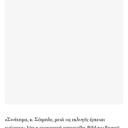
«Στοίχημα, κ. Σόιμπλε, μετά τις εκλογές έρχεται
κούρεμα»,λέει η γερμανική εφημερίδα
Bild
στο βασικό