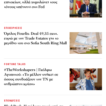
επιτοκίων, αλλά χαμηλώνει τους
τόνους απέναντι στη Fed
ΕΠΙΧΕΙΡΗΣΕΙΣ
Όμιλος Fourlis: Deal 49,35 εκατ.
ευρώ με την Trade Estates για το
μερίδιο του στο Sofia South Ring Mall
FORTUNE TALKS
#TheWorkshapers | Γκόλφω
Αγαπητού: «Το μέλλον ανήκει σε
όσους συνδυάζουν την ΤΝ με
ανθρώπινη κρίση»
ΕΠΕΝΔΥΣΕΙΣ