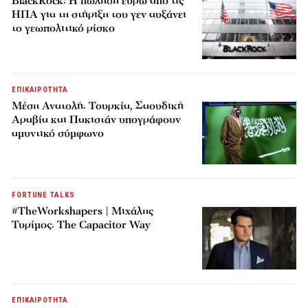
BlackRock: Η πώληση ευρώ από τις
ΗΠΑ για τη στήριξη του γεν αυξάνει
το γεωπολιτικό ρίσκο
ΕΠΙΚΑΙΡΟΤΗΤΑ
Μέση Ανατολή: Τουρκία, Σαουδική
Αραβία και Πακιστάν υπογράφουν
αμυντικό σύμφωνο
FORTUNE TALKS
#TheWorkshapers | Μιχάλης
Τυρίμος: The Capacitor Way
ΕΠΙΚΑΙΡΟΤΗΤΑ