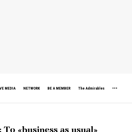
VE MEDIA
NETWORK
BE A MEMBER
The Admirables
 Tο «business as usual»