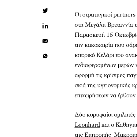
Οι στρατηγικοί partners
στη Μεγάλη Βρεταννία τ
Παρασκευή 15 Οκτωβρί
την κακοκαιρία που σάρ
ιστορικό Κελάρι του ανα
ενδιαφερομένων μερών κα
αφορμή τις κρίσιμες παγ
σκιά της υγειονομικής κ
επιχειρήσεων να έρθουν 
Δύο κορυφαίοι ομιλητές 
Leonhard
και ο Καθηγη
της Επιτροπής Μακροπρ