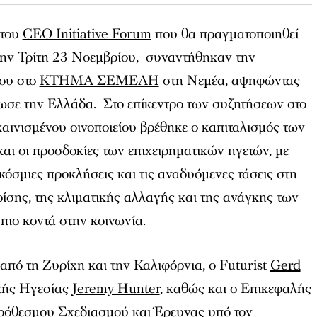
 του
CEO Initiative Forum
που θα πραγματοποιηθεί
ην Τρίτη 23 Νοεμβρίου, συναντήθηκαν την
ου στο
ΚΤΗΜΑ ΣΕΜΕΛΗ
στη Νεμέα, αψηφώντας
ωσε την Ελλάδα. Στο επίκεντρο των συζητήσεων στο
καινισμένου οινοποιείου βρέθηκε ο καπιταλισμός των
ι οι προσδοκίες των επιχειρηματικών ηγετών, με
κόσμιες προκλήσεις και τις αναδυόμενες τάσεις στη
ρίσης, της κλιματικής αλλαγής και της ανάγκης των
πιο κοντά στην κοινωνία.
από τη Ζυρίχη και την Καλιφόρνια, ο Futurist
Gerd
τής Ηγεσίας
Jeremy Hunter
, καθώς και ο Επικεφαλής
όθεσμου Σχεδιασμού και Έρευνας υπό τον