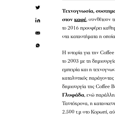
Τεχνογνωσία, συστημα
στον
καφέ
, συνθέτουν 
το 2016 προσφέρει καθη
στα καταστήματα η οποία
Η ιστορία για την Coffee
το 2003 µε τη δημιουργ
εμπειρία και η τεχνογνω
καταλυτικός παράγοντας 
δημιουργία της Coffee B
Γλυφάδα
, ενώ παράλλη
Ταυτόχρονα, η κατασκευ
2.500 τ.µ στο Κορωπί, α