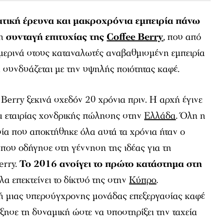
τική έρευνα και μακροχρόνια εμπειρία πάνω
τη
συνταγή επιτυχίας της
Coffee Berry
, που από
μερινά στους καταναλωτές αναβαθμισμένη εμπειρία
 συνδυάζεται με την υψηλής ποιότητας καφέ.
 Berry ξεκινά σχεδόν 20 χρόνια πριν. Η αρχή έγινε
ία εταιρίας χονδρικής πώλησης στην
Ελλάδα
. Όλη η
σία που αποκτήθηκε όλα αυτά τα χρόνια ήταν ο
που οδήγησε στη γέννηση της ιδέας για τη
erry.
Το 2016 ανοίγει το πρώτο κατάστημα στη
λα επεκτείνει το δίκτυό της στην
Κύπρο
.
ή µιας υπερσύγχρονης µονάδας επεξεργασίας καφέ
ύξησε τη δυναμική ώστε να υποστηρίξει την ταχεία