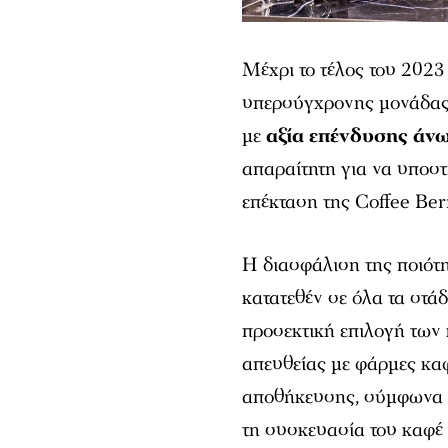
Μέχρι το τέλος του 2023 
υπερσύγχρονης μονάδας 
με
αξία επένδυσης άν
απαραίτητη για να υποστ
επέκταση της Coffee Ber
Η διασφάλιση της ποιότη
κατατεθέν σε όλα τα στά
προσεκτική επιλογή των
απευθείας με φάρμες καφ
αποθήκευσης, σύμφωνα μ
τη συσκευασία του καφέ 