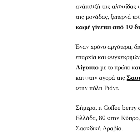
ανάπτυξή της αλυσίδας 
της μονάδας, ξεπερνά το
καφέ γίνεται από 10 
Έναν χρόνο αργότερα, δη
επαρχία και συγκεκριμέν
Αίγυπτο
με το πρώτο κα
και στην αγορά της
Σαο
στην πόλη Ριάντ.
Σήμερα, η Coffee berry
Ελλάδα, 80 στην Κύπρο,
Σαουδική Αραβία.