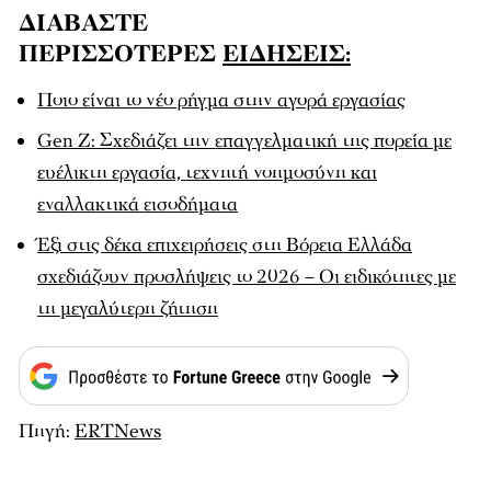
ΔΙΑΒΑΣΤΕ
ΠΕΡΙΣΣΟΤΕΡΕΣ
ΕΙΔΗΣΕΙΣ:
Ποιο είναι το νέο ρήγμα στην αγορά εργασίας
Gen Z: Σχεδιάζει την επαγγελματική της πορεία με
ευέλικτη εργασία, τεχνητή νοημοσύνη και
εναλλακτικά εισοδήματα
Έξι στις δέκα επιχειρήσεις στη Βόρεια Ελλάδα
σχεδιάζουν προσλήψεις το 2026 – Οι ειδικότητες με
τη μεγαλύτερη ζήτηση
Πηγή:
ERTNews