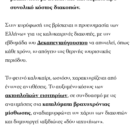
συνολικό κόστος διακοπών.
Στην κορύφωσή της βρίσκεται η προετοιμασία των
Ελλήνων για τις καλοκαιρινές διακοπές, με την
εβδομάδα του
Δεκαπενταύγουστου
να αποτελεί, όπως
κάθε χρόνο, το απόγειο της θερινής τουριστικής
περιόδου.
Το φετινό καλοκαίρι, ωστόσο, χαρακτηρίζεται από
έντονες αντιθέσεις. Το αυξημένο κόστος των
ακτοπλοϊκών εισιτηρίων
, σε συνδυασμό με τις
ανατιμήσεις στα
καταλύματα βραχυχρόνιας
μίσθωσης
, αναδιαμορφώνει τον χάρτη των διακοπών
και δημιουργεί ταξιδιώτες «δύο ταχυτήτων».