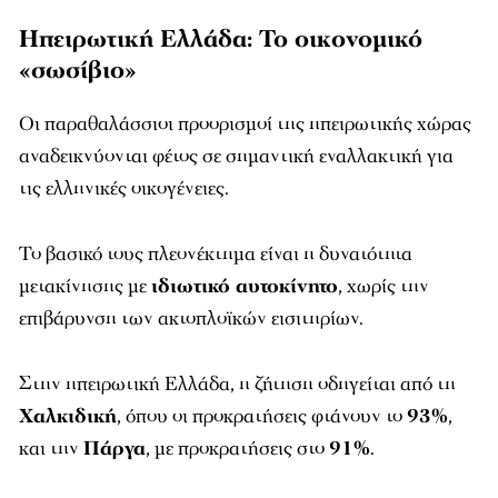
Ηπειρωτική Ελλάδα: Το οικονομικό
«σωσίβιο»
Οι παραθαλάσσιοι προορισμοί της ηπειρωτικής χώρας
αναδεικνύονται φέτος σε σημαντική εναλλακτική για
τις ελληνικές οικογένειες.
Το βασικό τους πλεονέκτημα είναι η δυνατότητα
μετακίνησης με
ιδιωτικό αυτοκίνητο
, χωρίς την
επιβάρυνση των ακτοπλοϊκών εισιτηρίων.
Στην ηπειρωτική Ελλάδα, η ζήτηση οδηγείται από τη
Χαλκιδική
, όπου οι προκρατήσεις φτάνουν το
93%
,
και την
Πάργα
, με προκρατήσεις στο
91%
.