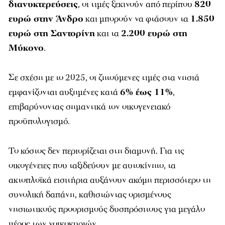
διανυκτερεύσεις
, οι τιμές ξεκινούν από περίπου
820
ευρώ στην Άνδρο
και μπορούν να φτάσουν τα
1.850
ευρώ στη Σαντορίνη
και τα
2.200 ευρώ στη
Μύκονο
.
Σε σχέση με το 2025, οι ζητούμενες τιμές στα νησιά
εμφανίζονται αυξημένες κατά
6% έως 11%
,
επιβαρύνοντας σημαντικά τον οικογενειακό
προϋπολογισμό.
Το κόστος δεν περιορίζεται στη διαμονή. Για τις
οικογένειες που ταξιδεύουν με αυτοκίνητο, τα
ακτοπλοϊκά εισιτήρια αυξάνουν ακόμη περισσότερο τη
συνολική δαπάνη, καθιστώντας ορισμένους
νησιωτικούς προορισμούς δυσπρόσιτους για μεγάλο
μέρος των νοικοκυριών.