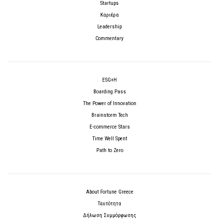
Startups
Καριέρα
Leadership
Commentary
ESG+H
Boarding Pass
The Power of Innovation
Brainstorm Tech
E-commerce Stars
Time Well Spent
Path to Zero
About Fortune Greece
Ταυτότητα
Δήλωση Συμμόρφωσης