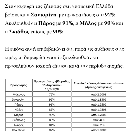
Στην κορυφή της ζήτησης στη νησιωτική Ελλάδα
βρίσκεται η
Σαντορίνη
, με προκρατήσεις στο
92%
.
Ακολουθούν η
Πάρος
με
91%
, η
Μήλος
με
90%
και
η
Σκιάθος
επίσης με
90%
.
Η εικόνα αυτή επιβεβαιώνει ότι, παρά τις αυξήσεις στις
τιμές, τα δημοφιλή νησιά εξακολουθούν να
προσελκύουν ισχυρή ζήτηση κατά την περίοδο αιχμής.