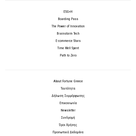
ESG+H
Boarding Pass
The Power of Innovation
Brainstorm Tech
E-commerce Stars
Time Well Spent
Path to Zero
About Fortune Greece
Ταυτότητα
Δήλωση Συμμόρφωσης
Επικοινωνία
Newsletter
Συνδρομή
Όροι Χρήσης
Προσωπικά Δεδομένα