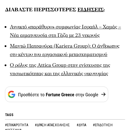
ΔΙΑΒΑΣΤΕ ΠΕΡΙΣΣΟΤΕΡΕΣ
ΕΙΔΗΣΕΙΣ
:
Ανοικτό «παράθυρο» συμφωνίας Ισραήλ – Χαμάς –
Νέα αιματοχυσία στη Γάζα με 23 νεκρούς
Μαντώ Πατσαούρα (Kariera Group): Ο άνθρωπος
στο κέντρο του εργασιακού μετασχηματισμού
Ο ρόλος της Attica Group στην ενίσχυσης της
νησιωτικότητας και της ελληνικής οικονομίας
TAGS
#ΕΠΙΚΑΙΡΟΤΗΤΑ
#ΔΡΑΣΗ ΑΠΑΣΧΟΛΗΣΗΣ
#ΔΥΠΑ
#ΕΠΙΔΟΤΗΣΗ