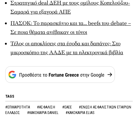
Στρατηγικό deal ΔΕΗ με τους ομίλους Κοπελούζου-
Σαμαρά για εξαγορά ΑΠΕ
ΠΑΣΟΚ: Το παρασκήνιο και τα… beefs του debate –
Σε ποια θέματα ανέβηκαν οι τόνοι
Τέλος οι αποκλίσεις στα έσοδα και δαπάνες: Στο
μικροσκόπιο της ΑΑΔΕ με τα ηλεκτρονικά βιβλία
TAGS
#ΕΠΙΚΑΙΡΟΤΗΤΑ
#ΑΣΦΑΛΙΣΗ
#ΕΑΕΕ
#ΕΝΩΣΗ ΑΣΦΑΛΙΣΤΙΚΩΝ ΕΤΑΙΡΙΩΝ
ΕΛΛΑΔΟΣ
#ΚΑΚΟΚΑΙΡΙΑ DANIEL
#ΚΑΚΟΚΑΙΡΙΑ ELIAS