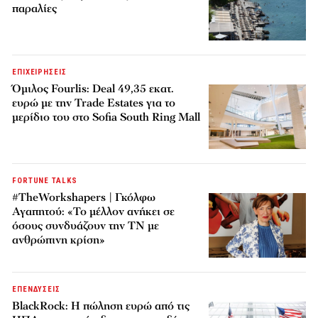
παραλίες
ΕΠΙΧΕΙΡΗΣΕΙΣ
Όμιλος Fourlis: Deal 49,35 εκατ.
ευρώ με την Trade Estates για το
μερίδιο του στο Sofia South Ring Mall
FORTUNE TALKS
#TheWorkshapers | Γκόλφω
Αγαπητού: «Το μέλλον ανήκει σε
όσους συνδυάζουν την ΤΝ με
ανθρώπινη κρίση»
ΕΠΕΝΔΥΣΕΙΣ
BlackRock: Η πώληση ευρώ από τις