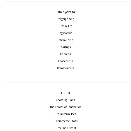
Επικαιρότητα
Επιχειρήσεις
Life & Art
Τεχνολογία
Επενδύσεις
Startups
Καριέρα
Leadership
Commentary
ESG+H
Boarding Pass
The Power of Innovation
Brainstorm Tech
E-commerce Stars
Time Well Spent