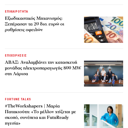
ΕΠΙΚΑΙΡΟΤΗΤΑ
Εξωδικαστικός Μηχανισμός:
Ξεπέρασαν τα 20 δισ. ευρώ οι
ρυθμίσεις οφειλών
ΕΠΙΧΕΙΡΗΣΕΙΣ
ΑΒΑΞ: Αναλαμβάνει την κατασκευή
μονάδας ηλεκτροπαραγωγής 800 MW
στη Λάρισα
FORTUNE TALKS
#TheWorkshapers | Μαρία
Πατακιούτη: «Το μέλλον χτίζεται με
σκοπό, συνέπεια και FutuReady
ηγεσία»