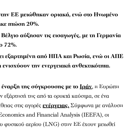
στην ΕΕ μειώθηκαν οριακά, ενώ στο Ηνωμένο
ηκε πτώση 20%.
ι Βέλγιο αύξησαν τις εισαγωγές, με τη Γερμανία
ο 72%.
ι εξαρτημένη από ΗΠΑ και Ρωσία, ενώ οι ΑΠΕ
 ενισχύουν την ενεργειακή ανθεκτικότητα.
ν έναρξη της σύγκρουσης με το
Ιράν
, η Ευρώπη
την εξάρτησή της από τα ορυκτά καύσιμα, σε ένα
θειας στις αγορές
ενέργειας.
Σύμφωνα με ανάλυση
 Economics and Financial Analysis (IEEFA), οι
υ φυσικού αερίου (LNG) στην ΕΕ έχουν μειωθεί