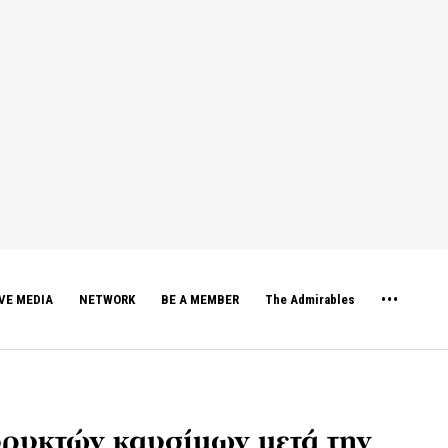
VE MEDIA
NETWORK
BE A MEMBER
The Admirables
ρυκτών καυσίμων μετά την