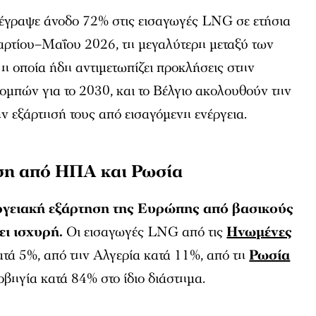
ατέγραψε άνοδο 72% στις εισαγωγές LNG σε ετήσια
αρτίου–Μαΐου 2026, τη μεγαλύτερη μεταξύ των
 η οποία ήδη αντιμετωπίζει προκλήσεις στην
ομπών για το 2030, και το Βέλγιο ακολουθούν την
ην εξάρτησή τους από εισαγόμενη ενέργεια.
ση από ΗΠΑ και Ρωσία
νεργειακή εξάρτηση της Ευρώπης από βασικούς
ι ισχυρή.
Οι εισαγωγές LNG από τις
Ηνωμένες
τά 5%, από την Αλγερία κατά 11%, από τη
Ρωσία
βηγία κατά 84% στο ίδιο διάστημα.