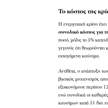
Το κόστος της κρ
Η ενεργειακή κρίση έχει
συνολικό κόστος για τ
ποσό, μόλις το 5% κατευ
γεγονός ότι θεωρούνται 
εισαγόμενα καύσιμα.
Αντίθετα, η ανάπτυξη τω
βασικός μηχανισμός απο
εξοικονόμησε περίπου 12
ενώ συνολικά οι καθαρές
καυσίμων κατά 51 δισ. ε