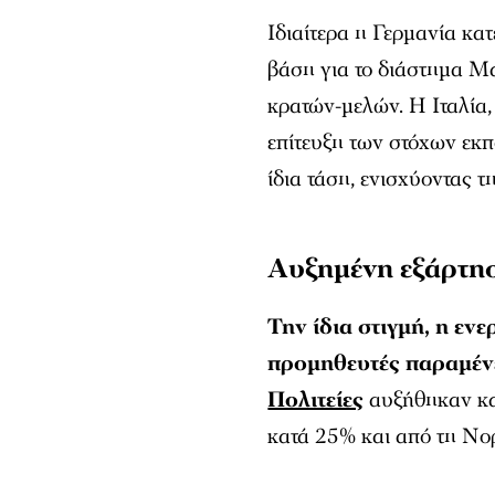
Ιδιαίτερα η Γερμανία κ
βάση για το διάστημα Μ
κρατών-μελών. Η Ιταλία,
επίτευξη των στόχων εκπ
ίδια τάση, ενισχύοντας τ
Αυξημένη εξάρτη
Την ίδια στιγμή, η ε
προμηθευτές παραμένε
Πολιτείες
αυξήθηκαν κα
κατά 25% και από τη Νορ