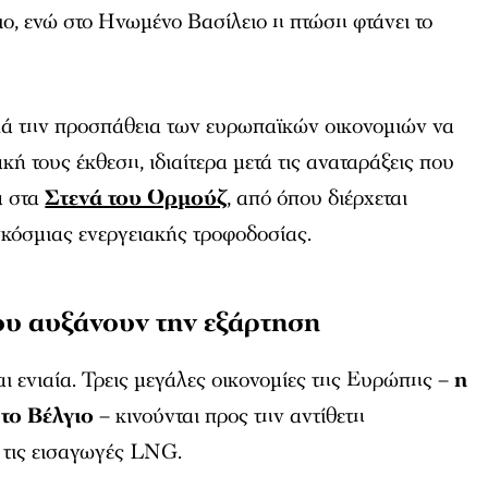
ο, ενώ στο Ηνωμένο Βασίλειο η πτώση φτάνει το
λά την προσπάθεια των ευρωπαϊκών οικονομιών να
κή τους έκθεση, ιδιαίτερα μετά τις αναταράξεις που
α στα
Στενά του Ορμούζ
, από όπου διέρχεται
γκόσμιας ενεργειακής τροφοδοσίας.
που αυξάνουν την εξάρτηση
αι ενιαία. Τρεις μεγάλες οικονομίες της Ευρώπης –
η
 το Βέλγιο
– κινούνται προς την αντίθετη
 τις εισαγωγές LNG.