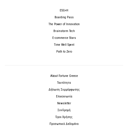
ESG+H
Boarding Pass
The Power of Innovation
Brainstorm Tech
E-commerce Stars
Time Well Spent
Path to Zero
About Fortune Greece
Ταυτότητα
Δήλωση Συμμόρφωσης
Επικοινωνία
Newsletter
Συνδρομή
Όροι Χρήσης
Προσωπικά Δεδομένα