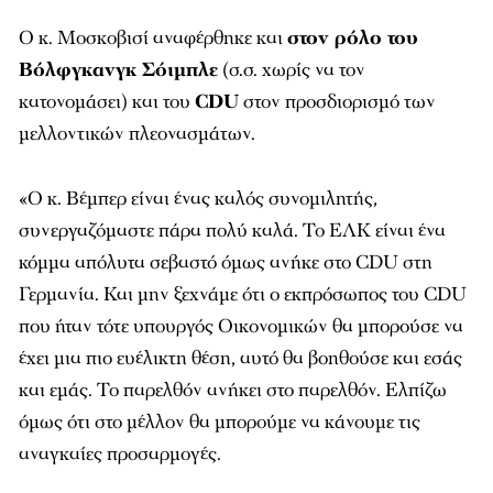
Ο κ. Μοσκοβισί αναφέρθηκε και
στον ρόλο του
Βόλφγκανγκ Σόιμπλε
(σ.σ. χωρίς να τον
κατονομάσει) και του
CDU
στον προσδιορισμό των
μελλοντικών πλεονασμάτων.
«O κ. Βέμπερ είναι ένας καλός συνομιλητής,
συνεργαζόμαστε πάρα πολύ καλά. Το ΕΛΚ είναι ένα
κόμμα απόλυτα σεβαστό όμως ανήκε στο CDU στη
Γερμανία. Και μην ξεχνάμε ότι ο εκπρόσωπος του CDU
που ήταν τότε υπουργός Οικονομικών θα μπορούσε να
έχει μια πιο ευέλικτη θέση, αυτό θα βοηθούσε και εσάς
και εμάς. Το παρελθόν ανήκει στο παρελθόν. Ελπίζω
όμως ότι στο μέλλον θα μπορούμε να κάνουμε τις
αναγκαίες προσαρμογές.