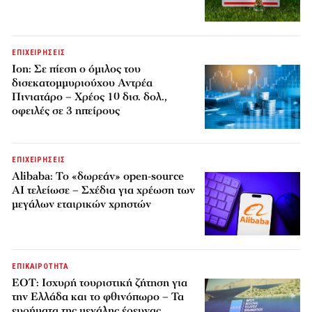
ΕΠΙΧΕΙΡΗΣΕΙΣ
Ion: Σε πίεση ο όμιλος του
δισεκατομμυριούχου Αντρέα
Πινιατάρο – Χρέος 10 δισ. δολ.,
οφειλές σε 3 ηπείρους
ΕΠΙΧΕΙΡΗΣΕΙΣ
Alibaba: Το «δωρεάν» open-source
AI τελείωσε – Σχέδια για χρέωση των
μεγάλων εταιρικών χρηστών
ΕΠΙΚΑΙΡΟΤΗΤΑ
ΕΟΤ: Ισχυρή τουριστική ζήτηση για
την Ελλάδα και το φθινόπωρο – Τα
ευρήματα της μεγάλης έρευνας