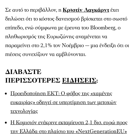
Σε αυτό το περιβάλλον, η
Κριστίν Λαγκάρντ
έχει
δηλώσει ότι το κόστος δανεισμού βρίσκεται στο σωστό
επίπεδο, ενώ σύμφωνα με έρευνα του Bloomberg, ο
πληθωρισμός της Ευρωζώνης αναμένεται να
παραμείνει στο 2,1% τον Νοέμβριο — μια ένδειξη ότι οι
πιέσεις συνεχίζουν να αμβλύνονται.
ΔΙΑΒΑΣΤΕ
ΠΕΡΙΣΣΟΤΕΡΕΣ
ΕΙΔΗΣΕΙΣ
:
Προειδοποίηση ΕΚΤ: Ο φόβος της «χαμένης
ευκαιρίας» οδηγεί σε υπερτίμηση των μετοχών
τεχνολογίας
Η Κομισιόν ενέκρινε εκταμίευση 2,1 δισ. ευρώ προς
την Ελλάδα στο πλαίσιο του «NextGenerationEU»