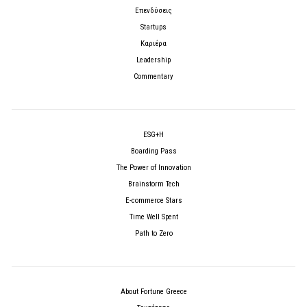
Επενδύσεις
Startups
Καριέρα
Leadership
Commentary
ESG+H
Boarding Pass
The Power of Innovation
Brainstorm Tech
E-commerce Stars
Time Well Spent
Path to Zero
About Fortune Greece