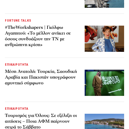
FORTUNE TALKS
#TheWorkshapers | Γκόλφω
Αγαπητού: «Το μέλλον ανήκει σε
όσους συνδυάζουν την ΤΝ με
ανθρώπινη κρίση»
ΕΠΙΚΑΙΡΟΤΗΤΑ
Μέση Ανατολή: Τουρκία, Σαουδική
Αραβία και Πακιστάν υπογράφουν
αμυντικό σύμφωνο
ΕΠΙΚΑΙΡΟΤΗΤΑ
Τουρισμός για Όλους: Σε εξέλιξη οι
αιτήσεις – Ποια ΑΦΜ παίρνουν
σειρά το Σάββατο