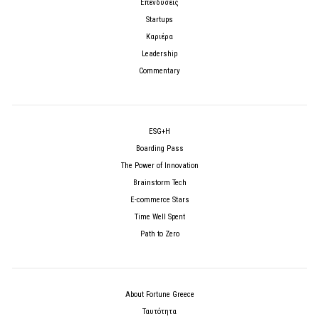
Επενδύσεις
Startups
Καριέρα
Leadership
Commentary
ESG+H
Boarding Pass
The Power of Innovation
Brainstorm Tech
E-commerce Stars
Time Well Spent
Path to Zero
About Fortune Greece
Ταυτότητα