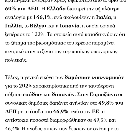
κράτη-μέλη ανέφεραν χρέος υψηλότερο από το όριο του
60% του ΑΕΠ
. Η
Ελλάδα
διατηρεί την υψηλότερη
αναλογία με
146,1%
, ενώ ακολουθούν η
Ιταλία
, η
Γαλλία
, το
Βέλγιο
και η
Ισπανία
, η οποία οριακά
ξεπέρασε το 100%. Τα στοιχεία αυτά καταδεικνύουν ότι
το ζήτημα της βιωσιμότητας του χρέους παραμένει
κεντρικό στην ατζέντα της ευρωπαϊκής οικονομικής
πολιτικής.
Τέλος, η γενική εικόνα των
δημόσιων οικονομικών
για το
2025
χαρακτηρίστηκε από την ταυτόχρονη
αύξηση
εσόδων
και
δαπανών
. Στην
Ευρωζώνη
οι
συνολικές δημόσιες δαπάνες ανήλθαν στο
49,8% του
ΑΕΠ
με τα έσοδα στο
46,9%
, ενώ στην
ΕΕ
τα
αντίστοιχα ποσοστά διαμορφώθηκαν σε 49,5% και
46,4%. Η άνοδος αυτών των δεικτών σε σχέση με το