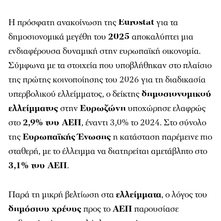
Η πρόσφατη ανακοίνωση της
Eurostat
για τα
δημοσιονομικά μεγέθη του
2025
αποκαλύπτει μια
ενδιαφέρουσα δυναμική στην ευρωπαϊκή οικονομία.
Σύμφωνα με τα στοιχεία που υποβλήθηκαν στο πλαίσιο
της πρώτης κοινοποίησης του 2026 για τη διαδικασία
υπερβολικού ελλείμματος, ο δείκτης
δημοσιονομικού
ελλείμματος
στην
Ευρωζώνη
υποχώρησε ελαφρώς
στο
2,9% του ΑΕΠ
, έναντι 3,0% το 2024. Στο σύνολο
της
Ευρωπαϊκής Ένωσης
η κατάσταση παρέμεινε πιο
σταθερή, με το έλλειμμα να διατηρείται αμετάβλητο στο
3,1% του ΑΕΠ
.
Παρά τη μικρή βελτίωση στα
ελλείμματα
, ο λόγος του
δημόσιου χρέους
προς το
ΑΕΠ
παρουσίασε