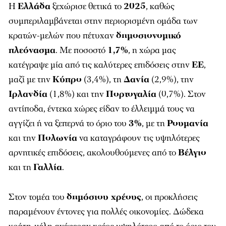
Η
Ελλάδα
ξεχώρισε θετικά το
2025
, καθώς
συμπεριλαμβάνεται στην περιορισμένη ομάδα των
κρατών-μελών που πέτυχαν
δημοσιονομικό
πλεόνασμα
. Με ποσοστό
1,7%
, η χώρα μας
κατέγραψε μία από τις καλύτερες επιδόσεις στην
ΕΕ
,
μαζί με την
Κύπρο
(3,4%), τη
Δανία
(2,9%), την
Ιρλανδία
(1,8%) και την
Πορτογαλία
(0,7%). Στον
αντίποδα, έντεκα χώρες είδαν το έλλειμμά τους να
αγγίζει ή να ξεπερνά το όριο του
3%
, με τη
Ρουμανία
και την
Πολωνία
να καταγράφουν τις υψηλότερες
αρνητικές επιδόσεις, ακολουθούμενες από το
Βέλγιο
και τη
Γαλλία
.
Στον τομέα του
δημόσιου χρέους
, οι προκλήσεις
παραμένουν έντονες για πολλές οικονομίες. Δώδεκα