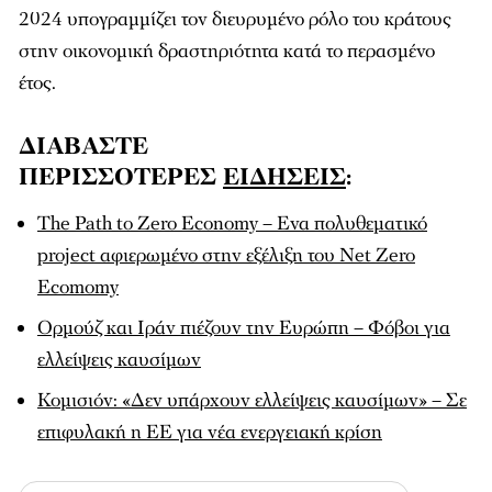
2024 υπογραμμίζει τον διευρυμένο ρόλο του κράτους
στην οικονομική δραστηριότητα κατά το περασμένο
έτος.
ΔΙΑΒΑΣΤΕ
ΠΕΡΙΣΣΟΤΕΡΕΣ
ΕΙΔΗΣΕΙΣ
:
The Path to Zero Economy – Ενα πολυθεματικό
project αφιερωμένο στην εξέλιξη του Net Zero
Εcomomy
Ορμούζ και Ιράν πιέζουν την Ευρώπη – Φόβοι για
ελλείψεις καυσίμων
Κομισιόν: «Δεν υπάρχουν ελλείψεις καυσίμων» – Σε
επιφυλακή η ΕΕ για νέα ενεργειακή κρίση